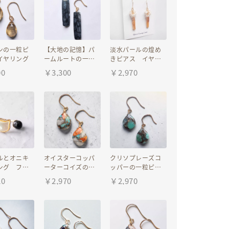
ンの一粒ピ
【大地の記憶】パ
淡水パールの煌め
イヤリング
ームルートの一粒
きピアス イヤリ
ピアス イヤリン
ング
00
￥
3,300
￥
2,970
グ
ルとオニキ
オイスターコッパ
クリソプレーズコ
ング フリ
ーターコイズの一
ッパーの一粒ピア
ズ
粒ピアス イヤリ
ス イヤリング
20
￥
2,970
￥
2,970
ング