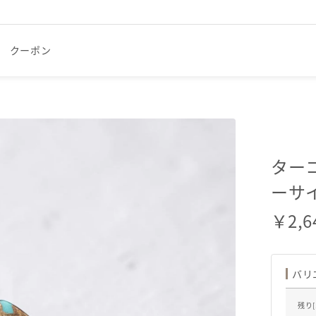
クーポン
ター
ーサ
￥
2,6
バリ
残り[