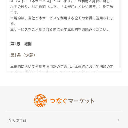
ス（以下、「本サービス」といいます。）の利用と提供に関し、
以下の通り、利用規約（以下、「本規約」といいます。）を定め
ヘルプ
ます。
本規約は、当社と本サービスを利用する全ての会員に適用されま
ご利用ガイド
よくある質問
お問い合わせ
す。
本サービスをご利用される前に必ず本規約をお読みください。
第1章 総則
第1条（定義）
本規約において使用する用語の定義は、本規約において別段の定
めがある場合を除き、次の各号に定めるとおりとします。
「会員」とは、本規約に基づき、会員登録をし、当社から本サ
ービスの利用を認められた方をいいます。
「出店者」とは、当社所定の手続きに従い、本規約の定めに従
い出店者として登録をした会員をいいます。
「商品」とは、つなぐマーケットにおいて出品される商品をい
います。
全ての作品
「商品データ」とは、商品の説明、商品を撮影した画像、商品