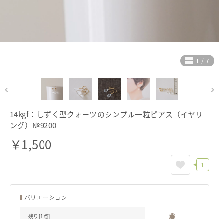
ヘルプ
ご利用ガイド
よくある質問
お問い合わせ
1
/
7
14kgf：しずく型クォーツのシンプル一粒ピアス（イヤリ
ング）№9200
￥
1,500
1
バリエーション
残り[
1
点]