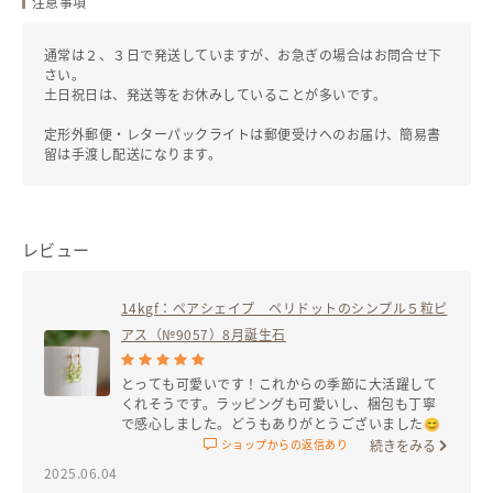
注意事項
全国一律
♦ラッピングについて♦
定形外郵便
なし
/
なし
￥0
通常は２、３日で発送していますが、お急ぎの場合はお問合せ下
①簡易ラッピング ②BOX入り（箱入れ+リボン掛）の2種類あります。
￥140
さい。
ギフトBOXは、ご注文時にご選択下さい。
土日祝日は、発送等をお休みしていることが多いです。
※基本的に複数ご購入の場合は、ひとつにまとめています。
全国一律
レターパックライト
あり
/
なし
￥0
定形外郵便・レターパックライトは郵便受けへのお届け、簡易書
箱は必要点数のみ選択し、備考欄等で詳細をお知らせ下さい。
￥430
留は手渡し配送になります。
簡易ラッピングで個別のラッピングご希望の場合もお知らせ下さい。
詳細→
https://tsunagu-
全国一律
簡易書留付郵便
あり
/
あり
￥0
market.jp/product/prod_01H6DKX78FPY91NSMMZ5CVJMPC
￥490
レビュー
大切な方への贈り物や、ご自分へのご褒美プレゼントに♪
発送目安：お支払い後
5
日以内
♦14kgf（１４金ゴールドフィルド）とは
14kgf：ペアシェイプ ペリドットのシンプル５粒ピ
発送元地域：
東京都
真鍮などの金属を芯として、総重量の1/20以上の14金を熱と圧力により
コーティングしています。
アス（№9057）8月誕生石
表面の金が剥げにくく、手軽に本物の金の輝きを楽しむことができる人
気の素材です。
とっても可愛いです！これからの季節に大活躍して
くれそうです。ラッピングも可愛いし、梱包も丁寧
※ハンドメイド&天然石のため画像見本と少々異なります。
で感心しました。どうもありがとうございました😊
※14kgfはアレルギーの出にくい素材ではありますが、金属アレルギー
続きをみる
ショップからの返信あり
の方はご注意ください。
2025.06.04
※天然石は、色や形がひとつずつ異なり、インクルージョン（内包物）
を含むものがございます。