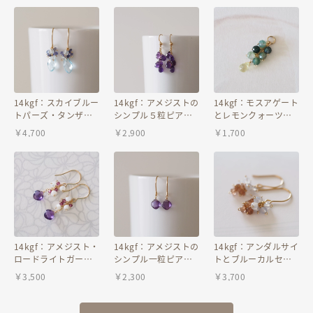
14kgf：スカイブルー
14kgf：アメジストの
14kgf：モスアゲート
トパーズ・タンザナ
シンプル５粒ピアス
とレモンクォーツの
イトのピアス（イヤ
（イヤリング）
ペンダントトップ
￥
4,700
￥
2,900
￥
1,700
リング）№9215
№9216
№9214
14kgf：アメジスト・
14kgf：アメジストの
14kgf：アンダルサイ
ロードライトガーネ
シンプル一粒ピアス
トとブルーカルセド
ット・シェルのピア
（イヤリング）
ニーのピアス（イヤ
￥
3,500
￥
2,300
￥
3,700
ス（イヤリング）
№9212
リング）
№9213
*viola*№9211