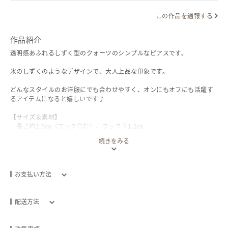
この作品を通報する
リンクをコピー
作品紹介
透明感あふれるしずく型のクォーツのシンプルなピアスです。
氷のしずくのようなデザインで、大人上品な印象です。
どんなスタイルのお洋服にでも合わせやすく、オンにもオフにも活躍す
るアイテムになると嬉しいです♪
【サイズ＆素材】
長さ約2.5㎝（フック含む）、フック下1.2㎝
続きをみる
金具類全て14kgf（１４金ゴールドフィルド）
クォーツ 縦約９㎜
♦金具変更 ご希望の場合は、ご注文時に忘れずにお知らせ下さい。
お支払い方法
・イヤリング（ネジバネ式メッキ）
クレジットカード
・樹脂ノンホールピアス
・ピアスフックの種類変更
配送方法
詳細→
https://tsunagu-
配送方法
追跡／補償
送料
追加送料
market.jp/product/prod_01H6DHAZ0B63V3MK9R01VSN2G5