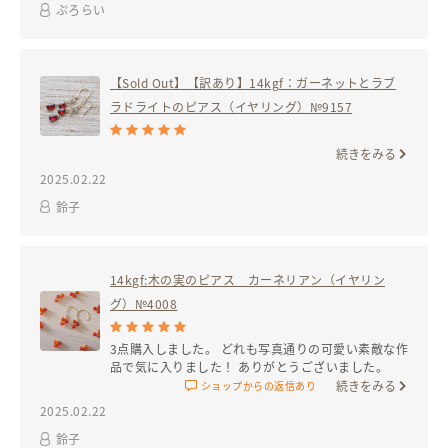
ぷろらい
※光の当たり具合やモニターにより、実物と写真の色に若干の違いが出
る場合がございます。ご了承ください。
※在庫管理のため在庫１点としてますが、販売後に材料があれば再制作
予定です。
【Sold Out】【訳あり】14kgf：ガーネットとラブ
ラドライトのピアス（イヤリング）№9157
サイズ
続きをみる
本文に記載
2025.02.22
鈴子
14kgf:木の実のピアス カーネリアン（イヤリン
グ）№4008
3点購入しました。 どれも写真通りの可愛い素敵な作
品で気に入りました！ ありがとうございました。
続きをみる
ショップからの返信あり
2025.02.22
鈴子