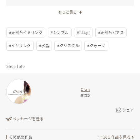
もっと見る
#
天然石イヤリング
#
シンプル
#
14kgf
#
天然石ピアス
#
イヤリング
#
水晶
#
クリスタル
#
クォーツ
Shop Info
Cran
東京都
シェア
メッセージを送る
リンクをコピー
その他の作品
全 101 作品を見る