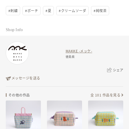
#
刺繍
#
ポーチ
#
夏
#
クリームソーダ
#
純喫茶
Shop Info
MAKKE -メッケ-
徳島県
シェア
メッセージを送る
リンクをコピー
その他の作品
全 101 作品を見る