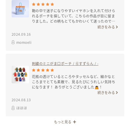
鞄の中で迷子になりやすいイヤホンを入れて付けら
れるポーチを探していて、こちらの作品が目に留ま
りました。どの柄もとてもかわいくて迷ったのです
が、トラ猫を飼っているので、こちらを選びまし
続きをみる
た。生地の配色もすてきです。大切に使わせていた
2024.09.16
だきます！
momoeli
刺繍のミニがま口ポーチ
/ ⑥すずらん / -
花瓶の透けているところやタッセルなど、細かなと
ころまでとても素敵で、見るたびにうれしい気持ち
になります！ ありがとうございました🙇！
続きをみる
2024.08.13
ほほほ
もっと見る