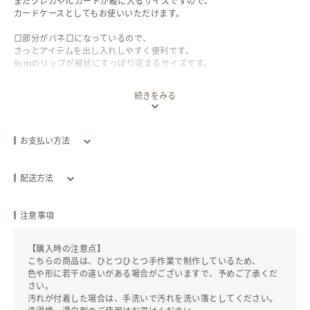
またクレカやICカードが縦に入るサイズですので、
カードケースとしてもお使いいただけます。
口部分がバネ口になっているので、
さっとアイテムを出し入れしやすく便利です。
9cmのリップが縦状にすっぽり収まるサイズです。
続きをみる
サイズ
100×135mm
お支払い方法
クレジットカード
配送方法
配送方法
追跡／補償
送料
追加送料
注意事項
全国一律
クリックポスト
あり
/
なし
￥0
【購入時の注意点】
￥210
こちらの商品は、ひとつひとつ手作業で制作しているため、
色や形に若干の違いがある場合がございますで、予めご了承くだ
発送目安：お支払い後
10
日以内
さい。
汚れが付着した場合は、手洗いで汚れを洗い落としてください。
発送元地域：
徳島県