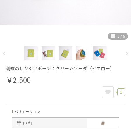
ヘルプ
ご利用ガイド
よくある質問
お問い合わせ
1
/
5
刺繍のしかくいポーチ：クリームソーダ（イエロー）
￥
2,500
1
バリエーション
残り[
10
点]