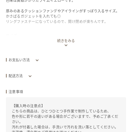
色味は黄緑がかったライムイエローです。
厚みのあるクッションファンデやアイラインがすっぽり入るサイズ。
かさばるガジェットを入れても◎
リングファスナーになっているので、開け閉めが楽ちんです。
サイズ
続きをみる
16×11cm マチ3.5cm
お支払い方法
クレジットカード
配送方法
配送方法
追跡／補償
送料
追加送料
注意事項
全国一律
クリックポスト
あり
/
なし
￥0
【購入時の注意点】
￥210
こちらの商品は、ひとつひとつ手作業で制作しているため、
色や形に若干の違いがある場合がございますで、予めご了承くだ
発送目安：お支払い後
10
日以内
さい。
汚れが付着した場合は、手洗いで汚れを洗い落としてください。
発送元地域：
徳島県