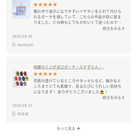
鞄の中で迷子になりやすいイヤホンを入れて付けら
れるポーチを探していて、こちらの作品が目に留ま
りました。どの柄もとてもかわいくて迷ったのです
が、トラ猫を飼っているので、こちらを選びまし
続きをみる
た。生地の配色もすてきです。大切に使わせていた
2024.09.16
だきます！
momoeli
刺繍のミニがま口ポーチ
/ ⑥すずらん / -
花瓶の透けているところやタッセルなど、細かなと
ころまでとても素敵で、見るたびにうれしい気持ち
になります！ ありがとうございました🙇！
続きをみる
2024.08.13
ほほほ
もっと見る