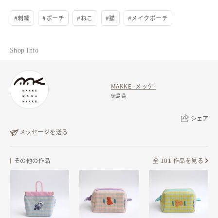
#
刺繍
#
ポーチ
#
ねこ
#
猫
#
メイクポーチ
Shop Info
MAKKE -メッケ-
徳島県
シェア
メッセージを送る
リンクをコピー
その他の作品
全 101 作品を見る