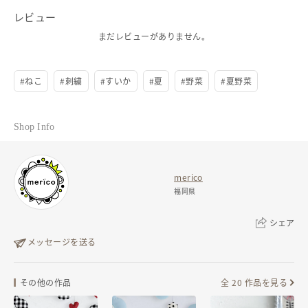
発送元地域：
福岡県
〈商品詳細〉
レビュー
□全形サイズ：横50mm×縦38mm
□重さ：4g
まだレビューがありません。
□素材：刺繍糸／ビーズ／フェルト／合皮／
回転ピン
#
ねこ
#
刺繍
#
すいか
#
夏
#
野菜
#
夏野菜
■作品は１つ１つ手作業で制作しております。その為、同じ作品でも微
妙な違いがあることをご了承ください。
■ブローチピンの色、裏面の素材・色など告知なく変更になる場合があ
Shop Info
ります。
■丁寧に縫い付けておりますが、強く引っ張ったりされますと糸が切れ
る場合がございますのでお取扱いにご注意くださいませ。
■記載寸法と若干異なる場合があります。
merico
福岡県
--------------------------------------------
シェア
メッセージを送る
〈配送について〉
⚫︎クリックポスト
リンクをコピー
その他の作品
全 20 作品を見る
(追跡/有り ※補償/無し) →¥185
⚫︎こねこ便