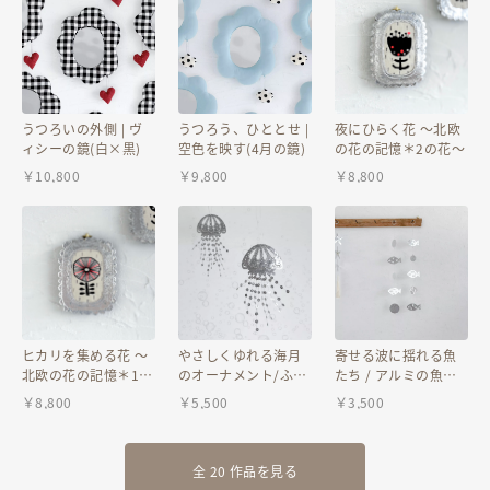
(追跡/ 有り ※補償/3000円まで)→¥420
どちらかをお選びください。
※ クリックポスト発送は送料を安くおさえることができますが、輸送中
うつろいの外側 | ヴ
うつろう、ひととせ |
夜にひらく花 〜北欧
に破損・紛失など、様々なトラブルがおきる可能性があり、それについ
ィシーの鏡(白×黒)
空色を映す(4月の鏡)
の花の記憶＊2の花〜
ての補償が一切ないサービスとなっています。
作品の保護・梱包はしっかりといたしますが、発送商品の輸送中のトラ
￥
10,800
￥
9,800
￥
8,800
ブルに関しましては、当方では一切の補償をいたしかねますことをご承
知おきください。
--------------------------------------------
⚫︎mericoの作品は、1つ1つが手作業のため制作に時間が掛かります。
その為、在庫数は1〜3点としております。
ヒカリを集める花 〜
やさしくゆれる海月
寄せる波に揺れる魚
⚫︎通常、入金確認後5～10日での発送となりますが、受注生産の為、注
北欧の花の記憶＊1の
のオーナメント/ふわ
たち / アルミの魚と
文が重なった場合や材料の入荷状況により、お届けまでの日数が伸びる
花〜
ふわクラゲと夏の風
まるのモービル(２本
￥
8,800
￥
5,500
￥
3,500
場合がございます。
セット)
⚫︎ご覧いただいている機種のモニター環境によって色合いや質感等に誤
差が生じる場合がございます。予めご了承ください。
⚫︎過度な付属品(紙類など)や飾りなどせずにシンプルな梱包で発送いた
全 20 作品を見る
します。(作品の保護はしっかりいたします)