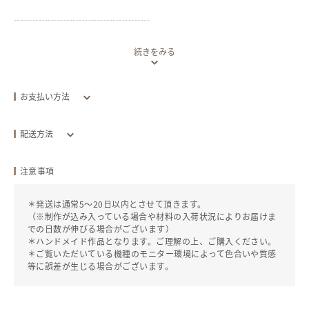
--------------------------------------------
続きをみる
もぎたてフレッシュ！！
あま〜い、あま〜い、スイカねこ♪
お支払い方法
新鮮なうちに着けていただきたい、甘くてゆる〜いフォルムと雰囲気の
クレジットカード
ブローチです。
配送方法
--------------------------------------------
配送方法
追跡／補償
送料
追加送
注意事項
全国一律
※この作品は「受注生産品」です。
クリックポスト
あり
/
なし
￥0
＊発送は通常5～20日以内とさせて頂きます。
ご入金確認後、材料の手配・制作などを開始します。
￥185
（※制作が込み入っている場合や材料の入荷状況によりお届けま
での日数が伸びる場合がございます）
※価格は１つ分のお値段です。
＊ハンドメイド作品となります。ご理解の上、ご購入ください。
"①赤スイカ・②黄色スイカ"からお選びください。
全国一律
こねこ便(ヤマト運輸)
あり
/
あり
￥0
＊ご覧いただいている機種のモニター環境によって色合いや質感
￥420
等に誤差が生じる場合がございます。
--------------------------------------------
発送目安：お支払い後
10
日以内