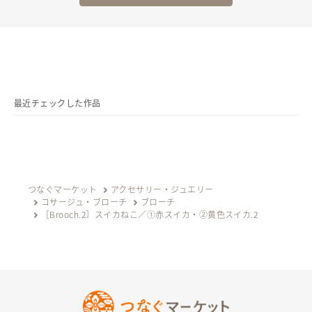
--------------------------------------------
以上、上部と下部にある「購入の際の注意点」を必ずご了承の上、ご購
入くださいませ。
最近チェックした作品
[ merico Brooch 2go 「 スイカねこ 」 ]
つなぐマーケット
アクセサリー・ジュエリー
コサージュ・ブローチ
ブローチ
サイズ
［Brooch.2］スイカねこ／①赤スイカ・②黄色スイカ.2
横 50mm×縦 38mm