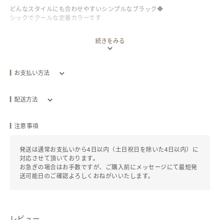
どんなスタイルにも合わせやすいシンプルなブラック◆
シックでクールな定番カラーです
(商品説明)
続きをみる
【産地】インドネシア・バリ島
天然素材『アタ』を職人達が一つ一つ丁寧に編み込んで作り上げたバリ
お支払い方法
島の伝統工芸品です。丈夫で軽く使いやすいのが特徴です。
クレジットカード
ココナッツの木片で燻すことにより、香ばしい香りとツヤのある飴色に
配送方法
仕上がります。この工程でアタの強度が増し、防虫防カビの効果も備わ
ります。
配送方法
追跡／補償
送料
追加送料
注意事項
◆サイズ
エリア別
ゆうパック
あり
/
あり
￥500
発送は通常お支払いから4日以内（土日祝日を除いた4日以内）に
横 約20cm(最大)
￥880 ~ ￥1,740
対応させて頂いております。
お急ぎの場合はお手数ですが、ご購入前にメッセージにて最短発
縦 約15cm
発送目安：お支払い後
4
日以内
送可能日のご確認よろしくおねがいいたします。
マチ 約8cm
発送元地域：
大阪府
⁂ショルダーストラップ (取り外し可能)
レビュー