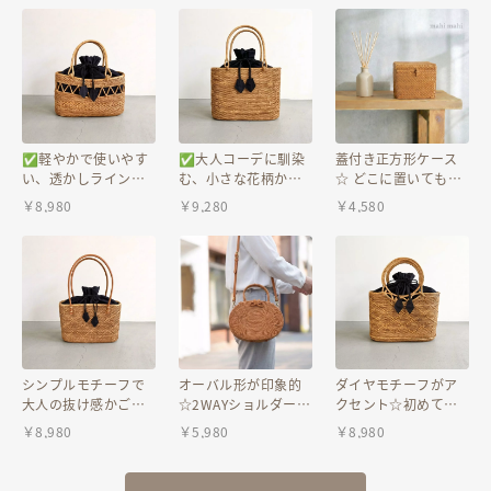
✅軽やかで使いやす
✅大人コーデに馴染
蓋付き正方形ケース
い、透かしライン編
む、小さな花柄かご
☆ どこに置いても大
みが静かに映える。
バッグ♪
活躍♪小物入れ ナ
￥
8,980
￥
9,280
￥
4,580
チュラルインテリ
ア 収納ケース ハ
ンドメイド バスケ
ット
シンプルモチーフで
オーバル形が印象的
ダイヤモチーフがア
大人の抜け感かごバ
☆2WAYショルダーか
クセント☆初めての
ッグ♪ バリ島 アタバ
ごバッグ♪ショルダ
カゴバッグに迷った
￥
8,980
￥
5,980
￥
8,980
ッグ ハンドバッグ か
ーバッグ アタバッグ
らこれ♪アタバッグ
ご 着物
バリ島 かごバッグ ハ
ハンドバッグ お花見
ンドメイド 旅行