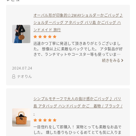
最大約116cm(サイズ調整可)
＊規格製品とは異なり完全ハンドメイド商品の為、色合い、サイズ・形
オーバル形が印象的☆2WAYショルダーかごバッグ♪
に多少のばらつきがございます。
ショルダーバッグ アタバッグ バリ島 かごバッグ ハ
ンドメイド 旅行
インスタグラムもフォローよろしくお願いします↓
迅速かつ丁寧に発送して頂きありがとうございまし
https://www.instagram.com/mahi_mahi766/
た。 想像以上に素敵なバックでした。 アタ製品が好
きで、ランチマットやコースター等も使っていま
す。 数年前には某百貨店でアタ製品のカゴバッグを
続きをみる
数万円で購入しました。 このお値段でこんなに作り
●組み合わせ購入12,000円以上ご購入で、ゆうパック送料無料です
2024.07.24
がしっかりしているバッグが手に入るとは嬉しい限
りです。 使うのが楽しみです。
ナオりん
▽その他かご製品はこちら▽
シンプルモチーフで大人の抜け感かごバッグ♪ バリ
https://tsunagu-market.jp/shop-
detail/store_01GYY23MGCSJ690NAHSGCVGCVE/products
島 アタバッグ ハンドバッグ かご 着物
/ ブラック /
-
一目惚れをして即購入！ 実物とっても素敵なお品で
した。 燻した香りもひっくるめてとても気に入りま