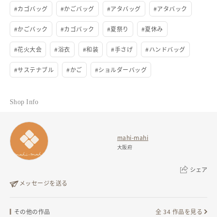
#
カゴバッグ
#
かごバッグ
#
アタバッグ
#
アタバック
#
かごバック
#
カゴバック
#
夏祭り
#
夏休み
#
花火大会
#
浴衣
#
和装
#
手さげ
#
ハンドバッグ
#
サステナブル
#
かご
#
ショルダーバッグ
Shop Info
mahi-mahi
大阪府
シェア
メッセージを送る
リンクをコピー
その他の作品
全 34 作品を見る