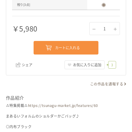
残り[
3
点]
￥
5,980
1
カートに入れる
シェア
お気に入りに追加
3
この作品を通報する
リンクをコピー
作品紹介
⁂特集掲載⁂
https://tsunagu-market.jp/features/60
まあるいフォルムのショルダーかごバッグ♪
◎内布ブラック