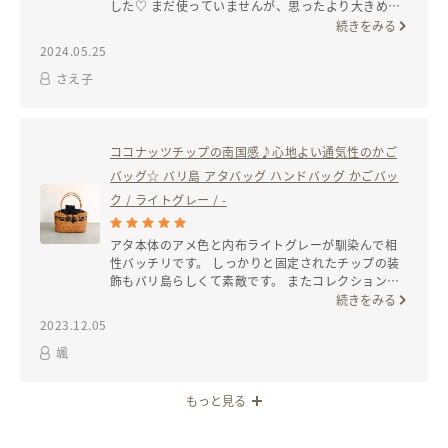
した♡ まだ使っていませんが、思ったより大きめで
たくさん入りそうです。 また購入する際はよろしく
続きをみる
お願い致します。
2024.05.25
#和装用バッグ#春休み#お花見#夏祭り#カフェ#ハンドバッグ#かごバッ
ク#アタバック#浴衣#和装小物#花火大会#カゴバッグ#カゴバック#旅行
さえ子
#サマー#夏休み#浴衣
サイズ
ココナッツチップの南国感♪心地よい通気性のかご
バッグ☆ バリ島 アタバッグ ハンドバッグ かごバッ
上記参照
ク
/ ライトグレー / -
アタ本体のアメ色と内布ライトグレーが馴染んで相
性バッチリです。 しっかりと固定されたチップの装
飾もバリ島らしくて素敵です。 またコレクションが
増えて嬉しいです。 大切に使わせて頂きます。
続きをみる
2023.12.05
颯
もっと見る