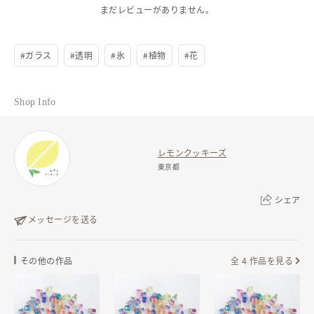
まだレビューがありません。
#
ガラス
#
透明
#
氷
#
植物
#
花
Shop Info
レモンクッキーズ
東京都
シェア
メッセージを送る
リンクをコピー
その他の作品
全 4 作品を見る