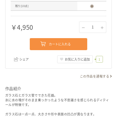
残り[
10
点]
￥
4,950
1
カートに入れる
シェア
お気に入りに追加
1
この作品を通報する
リンクをコピー
作品紹介
ガラス石とガラス管でできた花器。
氷に水の塊がそのまま乗っかったような不思議さを感じられるディティ
ールが特徴です。
ガラス石は一点一点、大きさや形や表面の凹凸が異なります。