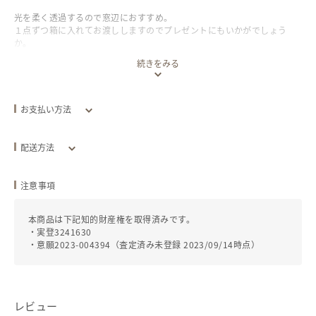
光を柔く透過するので窓辺におすすめ。
１点ずつ箱に入れてお渡ししますのでプレゼントにもいかがでしょう
か。
続きをみる
サイズ
ガラス管は直径20mm、ガラス石は50~100mm、総高さは120~160mm
お支払い方法
ほどです。
クレジットカード
配送方法
配送方法
追跡／補償
送料
注意事項
全国一律
レターパックプラス（旧料金）
あり
/
なし
本商品は下記知的財産権を取得済みです。
￥520
・実登3241630
・意願2023-004394（査定済み未登録 2023/09/14時点）
発送目安：お支払い後
3
日以内
発送元地域：
東京都
レビュー