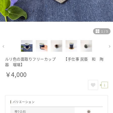
ヘルプ
ご利用ガイド
よくある質問
お問い合わせ
1
/
5
ルリ色の面取りフリーカップ 【手仕事 民藝 和 陶
器 瑠璃】
￥
4,000
1
バリエーション
残り[
2
点]