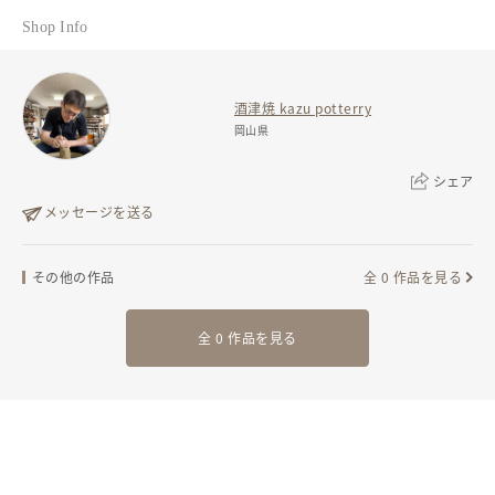
発送元地域：
岡山県
＊＊＊＊＊＊＊＊＊＊＊＊＊＊＊＊＊＊＊＊＊＊＊＊＊＊＊＊
Shop Info
#湯呑み #ビール #焼酎 #記念日 #結婚祝い #新築祝い #誕生日
#母の日 #父の日 #ルリ #ブルー #紫 #内祝い
酒津焼 kazu potterry
サイズ
岡山県
直径約8,2cm 高さ約9,5cm
シェア
容量約190ml（8分目）
メッセージを送る
リンクをコピー
その他の作品
全 0 作品を見る
全 0 作品を見る