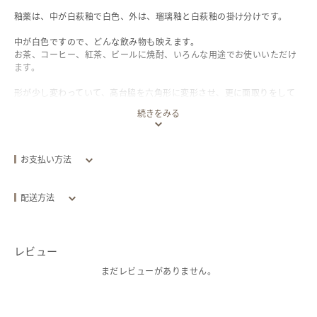
釉薬は、中が白萩釉で白色、外は、瑠璃釉と白萩釉の掛け分けです。
中が白色ですので、どんな飲み物も映えます。
お茶、コーヒー、紅茶、ビールに焼酎、いろんな用途でお使いいただけ
ます。
形が少し変わっていて、高台脇を六角形に変形させ、更に面取りをして
あります。その為、作品に重厚感が出ています。
続きをみる
◯サイズ 直径約8,2cm 高さ約9,5cm
容量約190ml（8分目）
お支払い方法
○ 作品は、一つ一つ手作りのため、形や大きさに若干の違いがありま
クレジットカード
す。
また、釉薬も天然原料を用いているため、それぞれ微妙に色合いが異な
配送方法
ります。
配送方法
追跡／補償
送料
○ 写真は、光の当たり方、モニターによって見え方に違いがある場合
があります。
レビュー
エリア別
どうぞご了承いただきますようお願い致します。
ヤマト宅急便（旧_現金決済）
あり
/
あり
まだレビューがありません。
￥940 ~ ￥2,070
○ 陶器の特性として、ピンホールという小さな穴があったり、鉄粉と
いう土の中の鉄分が出て、黒い点となって現れるものもありますが、こ
発送目安：お支払い後
2
日以内
れらは不良品ではなく陶器の味ですのでご心配なくお使いください。