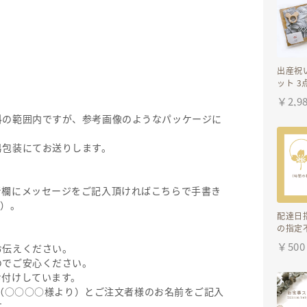
出産祝
ット 3
タイ 
￥
2,9
ダー 歯
料の範囲内ですが、参考画像のようなパッケージに
男の子
ト 出産
ダー
易包装にてお送りします。
考欄にメッセージをご記入頂ければこちらで手書き
で）。
配達日
の指定
ション
￥
500
お伝えください。
のでご安心ください。
お付けしています。
下に（○○○○様より）とご注文者様のお名前をご記入
す。