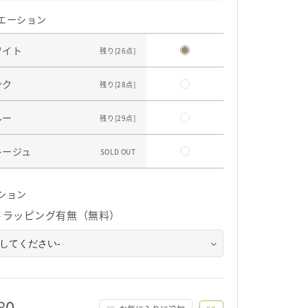
エーション
ワイト
残り[
26
点]
ンク
残り[
28
点]
ルー
残り[
29
点]
レージュ
SOLD OUT
ション
トラッピング有無（無料）
80