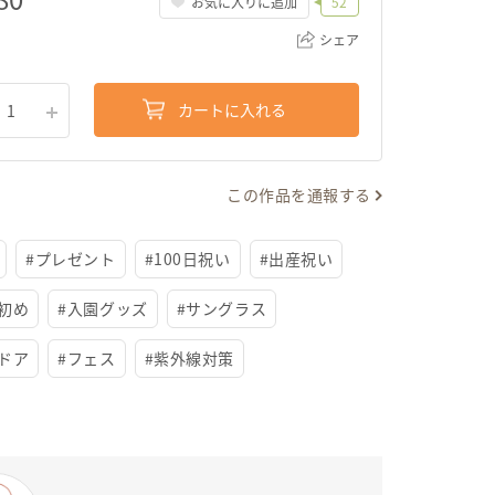
お気に入りに追加
52
シェア
カートに入れる
1
リンクをコピー
この作品を通報する
#
プレゼント
#
100日祝い
#
出産祝い
初め
#
入園グッズ
#
サングラス
ドア
#
フェス
#
紫外線対策