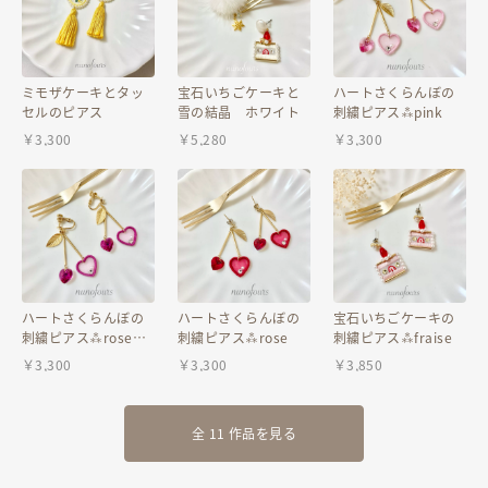
◆発送方法◆
定型郵便にて発送
ミモザケーキとタッ
宝石いちごケーキと
ハートさくらんぼの
セルのピアス
雪の結晶 ホワイト
刺繍ピアス⁂pink
ご注文を受けてから刺繍をしますので、3〜5日程お時間をいただいてお
￥
3,300
￥
5,280
￥
3,300
ります。
お急ぎの方はご注意ください。
作品はオーガンジー刺繍ですので、とても繊細な作品になっています。
お取り扱いには充分ご注意ください。
また、ストーン等が取れてしまう可能性もありますので、あらかじめご
了承下さい。
ハートさくらんぼの
ハートさくらんぼの
宝石いちごケーキの
●気になる点がございましたら、ご購入前にお気軽にご
刺繍ピアス⁂rose
刺繍ピアス⁂rose
刺繍ピアス⁂fraise
質問ください。
pink
￥
3,300
￥
3,300
￥
3,850
購入後のキャンセル、返品は承れません。
●モニター環境により、画像の写りや色合いなど多少異なる場合がござ
います。
全 11 作品を見る
●不良品はお取り替えしますが、使用中の紛失、破損等での返品は致し
かねますのでご了承下さい