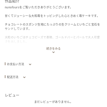
作品紹介
nunofoursをご覧いただきありがとうございます。
甘くてジューシーな大粒苺をトッピングした心ときめく苺ケーキです。
チョコレートのスポンジ生地にたっぷりの生クリームといちごと宝石を
サンドしています。
大粒のいちごはチェコビーズで表現、ゴールドバーとパールで大人可愛
さを出しました。
続きをみる
耳元で可憐にゆれてくれるのでとても可愛くつけていただけると思いま
す。
ケーキの刺繍は一針一針心を込めて作っています。
お支払い方法
オーガンジー刺繍なので、温かみあり、また透け感がとても可愛い作品
クレジットカード
になっていると思います。
配送方法
とても軽いのでつけ心地も良いですよ◎
配送方法
追跡／補償
送料
追加送料
イヤリングパーツへの変更も行なっています。
レビュー
全国一律
ノンホールピアス 0
クリックポスト
あり
/
なし
￥0
ネジバネ式イヤリング 0
まだレビューがありません。
￥120
樹脂ピアス 0