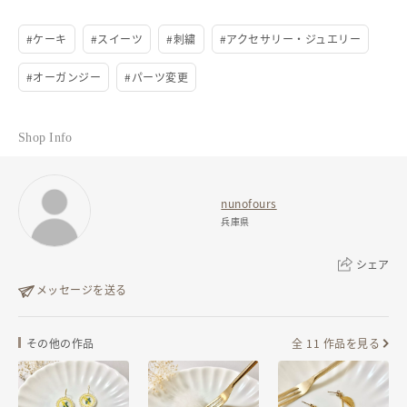
発送目安：お支払い後
7
日以内
※パーツ変更の場合は、写真のパールチャームはつきません。
#
ケーキ
#
スイーツ
#
刺繍
#
アクセサリー・ジュエリー
あらかじめご了承下さい。
発送元地域：
兵庫県
#
オーガンジー
#
パーツ変更
◆サイズ◆
刺繍パーツ 約2.3cm
Shop Info
全長 約3cm
(個体差あり)
nunofours
兵庫県
◆素材◆
シェア
刺繍糸、スワロフスキー、パール、チェコビーズ、金属パーツ、金属イ
メッセージを送る
ヤリングパーツ
◆ラッピング◆
リンクをコピー
その他の作品
全 11 作品を見る
写真のピアス台紙を透明な袋にラッピング
ギフトラッピングをご希望の方は、ギャラリーにて有料ラッピングの説
明をしておりますのでご確認の上ご選択下さい。