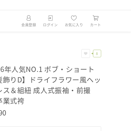
会員登録
ログイン
お気に入り
カート
8
26年人気NO.1 ボブ・ショート
髪飾りD】ドライフラワー風ヘッ
レス＆組紐 成人式振袖・前撮
卒業式袴
90