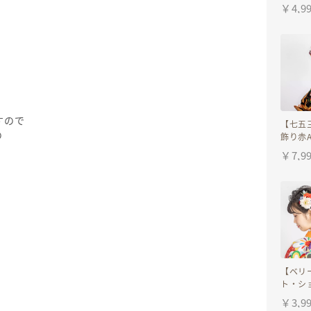
ドドレ
￥
4,9
卒業式
ウンア
り&水
式振袖
すので
【七五
の
飾り赤
（かの
￥
7,9
ろ&水
ル組紐
二分の
（ハー
【ベリ
ト・シ
ーヘッ
￥
3,9
成人式