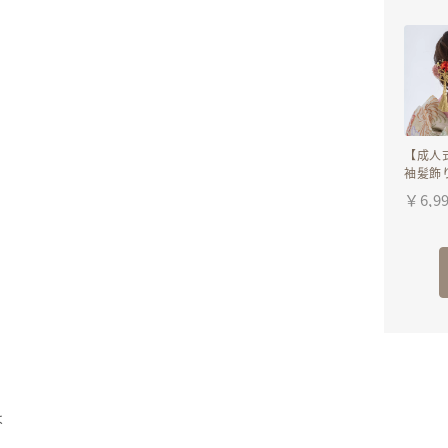
髪飾り
イト 
ジュ卒
園式
【成人
袖髪飾
M】ヘ
￥
6,9
水引き
組紐金
ンク・
袴・卒
は