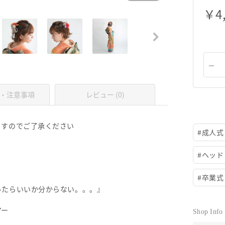
￥
4
・注意事項
レビュー (0)
ますのでご了承ください
#
成人式
#
ヘッド
#
卒業式
ったらいいか分からない。。。』
アー
Shop Info