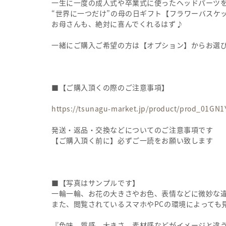
一生に一度の成人式や卒業式に使ったヘッドパーツ
“世界に一つだけ”の母の日ギフト【フラワーバスケ
お母さんも、絶対に喜んでくれるはず♪
一緒にご購入ご希望の方は【オプション】からお選
■【ご購入頂くの際のご注意事項】
https://tsunagu-market.jp/product/prod_01
発送・返品・交換などについてのご注意事項です
【ご購入頂く前に】必ずご一読をお願い致します
■【写真はサンプルです】
一輪一輪、お花の大きさやお色、表情などに微妙な
また、閲覧されているスマホやPCの環境によっても
『色味、質感、大きさ、素材感などがイメージと違