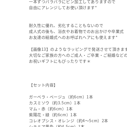
一本ずつバラバラにピン加工してありますので
自由にアレンジしてお使い頂けます*
耐久性に優れ、劣化することもないので
成人式の後も、浴衣やお着物でのお出かけや卒業式
お友達の結婚式へのお呼ばれヘアにも使えます*
【画像13】のようなラッピングで発送させて頂きま
大切なご家族の方へのご成人・ご卒業・ご結婚など
お祝いギフトにもぴったりです＊
【セット内容】
ガーベラ・ベージュ（約6cm）1本
カスミソウ（約3.5cm）1本
マム・赤（約6cm）1本
紫陽花・緑（約6cm）1本
コレオプシス・オレンジ（約4〜5cm）2本
シキミア黄色（約4.5cm）1本