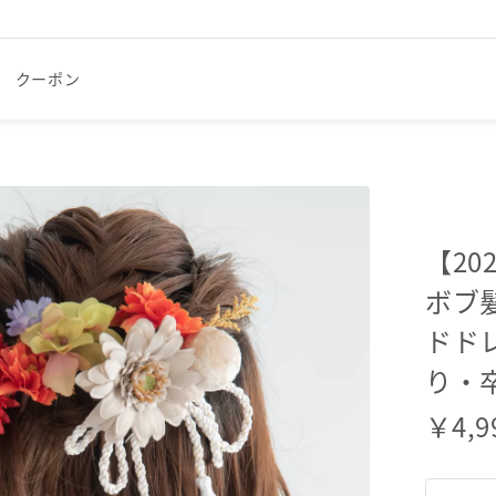
クーポン
【20
ボブ
ドド
り・
￥
4,9