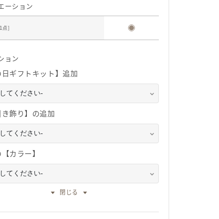
エーション
1
点]
ション
の日ギフトキット】追加
引き飾り】の追加
の【カラー】
閉じる