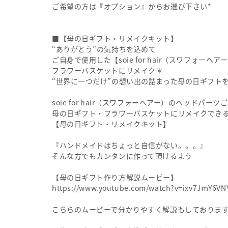
ご希望の方は『オプション』からお選び下さい*
■【母の日ギフト・リメイクキット】
“ありがとう”の気持ちを込めて
ご自身で使用した【soie for hair（スワフォー
フラワーバスケットにリメイク＊
“世界に一つだけ”の想い出の詰まった母の日ギフト
soie for hair（スワフォーヘアー）のヘッドパー
母の日ギフト・フラワーバスケットにリメイクでき
【母の日ギフト・リメイクキット】
『ハンドメイドはちょっと自信がない。。。』
そんな方でもカンタンに作って頂けるよう
【母の日ギフト作り方解説ムービー】
https://www.youtube.com/watch?v=ixv7JmY6VN
こちらのムービーで分かりやすく解説もしておりま