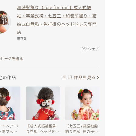
和装髪飾り【soie for hair】成人式振
袖・卒業式袴・七五三・和装前撮り・結
婚式白無垢・色打掛のヘッドドレス専門
店
東京都
シェア
ッセージを送る
リンクをコピー
全 17 作品を見る
他の作品
ートヘアー/
【成人式振袖髪飾
【七五三7歳振袖髪
トボブヘッ
り赤B】ヘッドドレ
飾り赤A】鹿の子