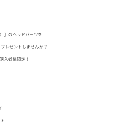
ヘアー）】のヘッドパーツを
をプレゼントしませんか？
ツご購入者様限定！
る
Y
す＊