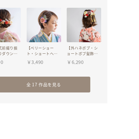
＆組紐ホワ
ルド水引き金 成人
ド・玉飾り 緑・カ
赤・白・ベー
式前撮り振袖ブラ
ーキ・黄色の成人
業式袴・卒
ウン（茶色）ベー
式振袖・卒園式
ジュ
式前撮り振
【ベリーショー
【外ハネボブ・シ
りダウン
ト・ショートヘア
ョートボブ髪飾り
ッドドレス&
ー髪飾りK】卒業式
E】卒業式袴ヘッド
90
￥
3,490
￥
6,290
ゴールド・
袴髪飾り＆水引き
ドレス＆組紐ゴー
 白・赤・ピ
ゴールド 成人式前
ルド・水引き赤 成
の卒業式
撮り振袖水色・
人式前撮り振袖ピ
園式
青・紺 卒園式
ンク・赤 卒園式
全 17 作品を見る