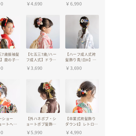
スF赤/緑】
ス＆水引きゴール
（かのこ）ちんこ
90
￥
4,690
￥
6,990
袴タイトダ
ド/卒業式袴/卒園
ろ&水引き/タッセ
レンジ髪飾
式の先生/和装前撮
ル組紐白/日本髪/
引き金/成人
り/結婚式白無垢/
二分の一成人式
/和装前撮り
色打掛
（ハーフ成人式）
三7歳振袖髪
【七五三7歳/ハー
【ハーフ成人式袴
A】鹿の子
フ成人式】ドライ
髪飾り青/白H】ヘ
こ）ちんこ
フラワー風髪飾り
ッドドレスブルー&
90
￥
3,690
￥
3,690
引き/タッセ
F/ピンク/白/卒業
水引き金/小学生卒
白/日本髪/
式/卒園式/人気の
業式袴/ジュニア
一成人式
髪型編み込みアッ
袴/卒園式/ホワイ
フ成人式）
プヘアアレンジ
ト/グレー/紺/
ーショー
【外ハネボブ・シ
【卒業式袴髪飾り
ョートヘア
ョートボブ髪飾り
ダウンE】レトロモ
ドドレスT】
N】卒業式袴ヘッド
ダンなヘッドドレ
90
￥
5,990
￥
4,990
前撮り振袖
ドレス＆組紐ゴー
ス&水引きゴール