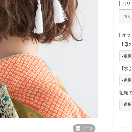
バリ
残り[
オプ
【母
【水
組紐
1
/
13