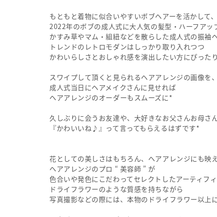
もともと着物に似合いやすいボブヘアーを活かして
2022年のボブの成人式に大人気の髪型・ハーフアッ
かすみ草やマム・組紐などを散らした成人式の振袖
トレンドのレトロモダンはしっかり取り入れつつ
かわいらしさとおしゃれ感を演出したい方にぴったり
スワイプして頂くと見られるヘアアレンジの画像を
成人式当日にヘアメイクさんに見せれば
ヘアアレンジのオーダーもスムーズに*
久しぶりに会うお友達や、大好きなお父さんお母さ
『かわいいね♪』って言ってもらえるはずです*
花としての美しさはもちろん、ヘアアレンジにも映
ヘアアレンジのプロ “ 美容師 ” が
色合いや発色にこだわってセレクトしたアーティフ
ドライフラワーのような質感を持ちながら
写真撮影などの際には、本物のドライフラワー以上に