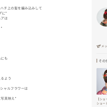
、ハチ上の髪を編み込みして
プに*
ヘアは
*
、
メ
んにも
その
えるよう
ィシャルフラワーは
写真映え*
【ショ
ショー