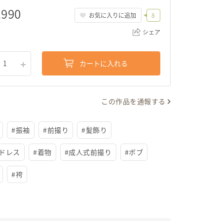
,990
お気に入りに追加
8
シェア
カートに入れる
1
リンクをコピー
この作品を通報する
#
振袖
#
前撮り
#
髪飾り
ドレス
#
着物
#
成人式前撮り
#
ボブ
#
袴