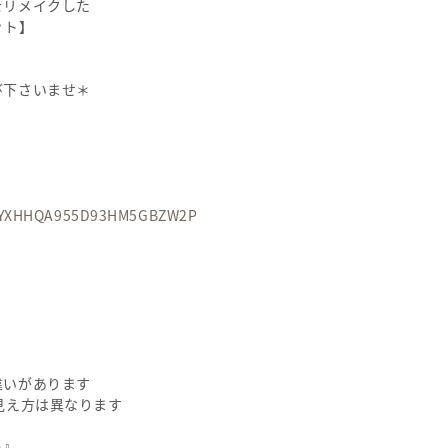
をリメイクした
ット】
び下さいませ＊
GN1YXHHQA955D93HM5GBZW2P
違いがあります
見え方は異なります
う』