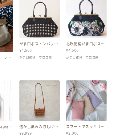
がま口ボストンバッグ/
北欧花柄がま口ボスト
がま口バッグ/ボストン
ンバッグ/がま口バッ
¥
4,500
¥
4,500
バッグ/がま口/がまぐ
グ/ボストンバッグ/が
ち/ハンドバッグ/鞄/バ
ま口/がまぐち/ハンド
 ライ
がま口雑貨 ウロコ屋
がま口雑貨 ウロコ屋
ッグ/布バッグ
バッグ/鞄/バッグ/布バ
ー 肩掛
ッグ
透かし編みの涼しげミ
スマートでスッキリ♪
4way8
ニポーチ♪ショルダー
スマホショルダー 倉
茶合皮
¥
9,999
¥
2,000
バッグ アタバッグ バ
敷帆布 (桜ピンク・ラ
ク＋バ
リ島 かごバッグ ハン
ベンダー・クリーム)
き）