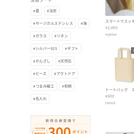
#
夏
#
浴衣
スマートでスッ
#
サージカルステンレス
#
海
スマホショルダ
¥
2,000
敷帆布 (カフェ
レンガ・キナリ
myblue
タードイエロー)
#
ガラス
#
リネン
#
シルバー925
#
ギフト
#
かんざし
#
天然石
#
ビーズ
#
アウトドア
#
つまみ細工
#
和柄
トートバッグ 
ック ナチュラ
¥
600
ットン
#
名入れ
totock