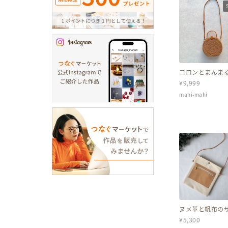
コロンとまんま
め(24cm)☆2W
¥
9,999
ルダーかごバッ
ョルダーバッグ 
mahi-mahi
ッグ
ヌメ革と帆布の
シュ◆キナリ◆
¥
5,300