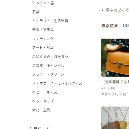
キッチン・器
検索履歴か
家具
インテリア・生活雑貨
検索結果：
13
雑貨・文房具
ウェディング
アート・写真
ぬいぐるみ・おもちゃ
アロマ・キャンドル
フラワー・グリーン
【送料無料 永久
スマホケース・モバイルグッズ
証】蝶モチーフ
¥
18,700
ティークなヌメ
ルダーバッグ（
ベビー・キッズ
革遊びHARUHINO
色）
ペットグッズ
素材・道具
注目ワード