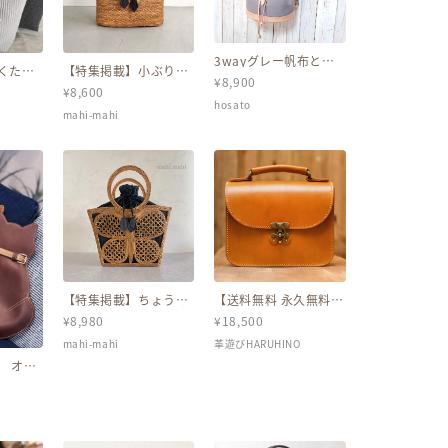
3wayグレー帆布とベ
くたっ
【特集掲載】小ぶりで
ージュ合皮のリュック
¥
8,900
 ヌビバ
カワイイ♪ちょっとお
P
¥
8,600
バッグ
出掛けかごバッグ☆ お
hosato
花見 浴衣
mahi-mahi
【特集掲載】ちょうち
【送料無料 永久無料保
ょ柄のモチーフで優雅
証】蝶モチーフのアン
¥
8,980
¥
18,500
な気分に♪ かごバッグ
ティークなヌメ革
バリ島 アタバッグ カ
2wayバッグ（全4色）
mahi-mahi
革遊びHARUHINO
ゴバッグ 浴衣
 オイ
けベル