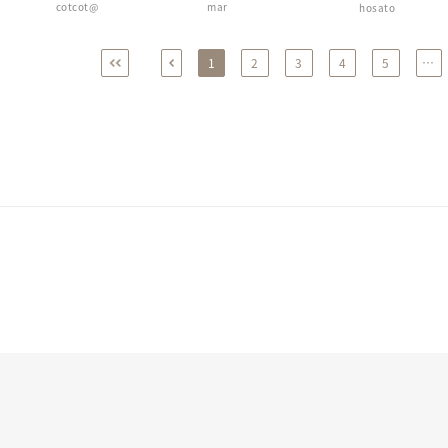
cotcot@
mar
hosato
1
2
3
4
5
…