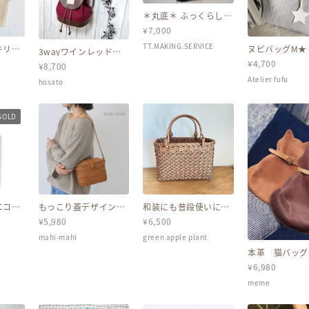
＊丸底＊ ふっくらした
丸いシルエットの革巾
¥
7,000
着
TT.MAKING.SERVICE
キリ♪
ヌビバッグM★
3wayワインレッド８
ー 倉
と感が可愛い♪
号倉敷帆布とこげ茶合
¥
4,700
オレ・
ッグ トート
¥
8,700
皮のリュックD（受注
・マス
製作）
Atelier fufu
hosato
SOLD
エコバ
もっこり蓋デザイン☆
和装にも普段使いにも
ル コ
ショルダーかごバッグ
♪ 編み目がかわいい
¥
5,980
¥
6,500
♪ショルダーバッグ ア
柿渋仕上げのカゴバッ
タバッグ バリ島 かご
グ
mahi-mahi
green apple plant
バッグ 旅行
本革 猫バッグ
ルレザー 肩掛
¥
6,980
ト付き
meme