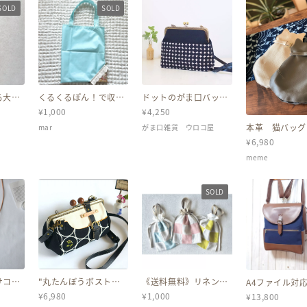
SOLD
SOLD
る大き
くるくるぽん！で収納
ドットのがま口バッグ/
AYショ
できる いちごのエコ
がま口バック/がま口シ
¥
1,000
¥
4,250
グ♪シ
バッグ リバティ生地
ョルダーバッグ/ショル
アタバ
使用
ダーバッグ/がま口/が
本革 猫バッグ
mar
がま口雑貨 ウロコ屋
まぐち/斜めがけ/敬老
チグレインレザ
の日
¥
6,980
けベルト付き
meme
SOLD
サコッ
"丸たんぼうボストン”
《送料無料》リネンパ
A4ファイル対応
ドット刺繍柄&生成り
ッチワークのミニ巾着
号黒帆布と焦げ
¥
6,980
¥
1,000
¥
13,800
帆布/受注製作 Sサイ
バッグ
の四角いリュッ
ズ木玉角20ｃｍ
ックF（ふた付