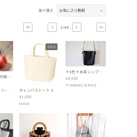
並べ替え
1
/
46
SOLD
＊6色＊本革シンプル
サコッシュ
作期間
¥
4,500
）】栃木
の巾着
TT.MAKING.SERVICE
mme」
キャンパストート S
 （カレイ
¥
1,000
totock