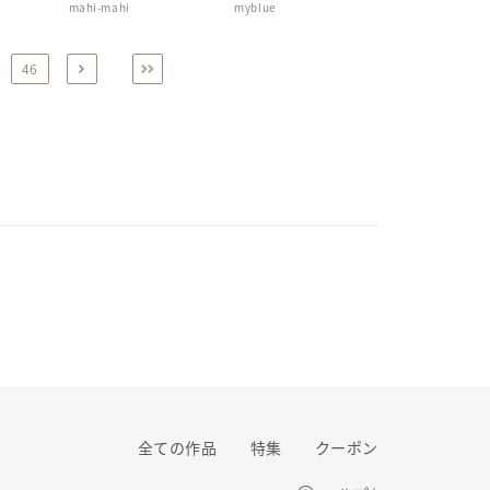
mahi-mahi
myblue
ドメイド 旅行
46
全ての作品
特集
クーポン