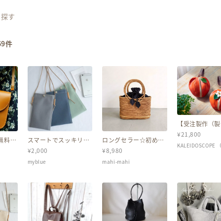
ら探す
69
件
【受注製作（製
約1.5〜2ヶ月
¥
21,800
レザー＊りんご
無料保
スマートでスッキリ♪
ロングセラー☆初めて
風ポーチ 「po
のアン
スマホショルダー 倉
のカゴバッグに迷った
KALEIDOSCOPE
朱赤 お花付き
¥
2,000
¥
8,980
革ショ
敷帆布 (ライトグレ
らこれ♪ バリ島 アタ
ドスコヲプ）
全4
ー・モスブルー・ミン
バッグ 紅葉 お花見
myblue
mahi-mahi
トグリーン）