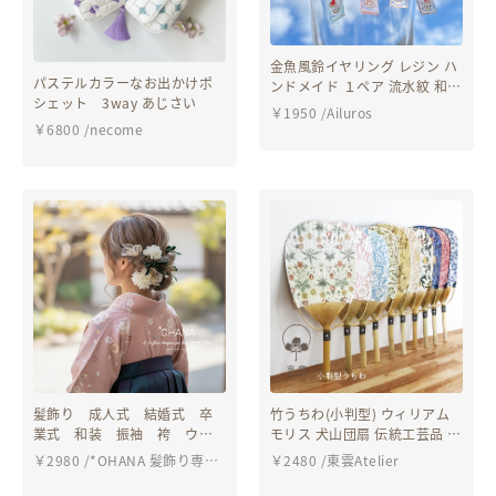
金魚風鈴イヤリング レジン ハ
パステルカラーなお出かけポ
ンドメイド １ペア 流水紋 和風
シェット 3way あじさい
アクセサリー ネジバネ フープ
￥
1950
/
Ailuros
ノンホール
￥
6800
/
necome
髪飾り 成人式 結婚式 卒
竹うちわ(小判型) ウィリアム
業式 和装 振袖 袴 ウエ
モリス 犬山団扇 伝統工芸品 和
ディング ドレスヘア 披露
小物 着物 浴衣 夏祭り イベン
￥
2980
/
*OHANA 髪飾り専門
￥
2480
/
東雲Atelier
宴 前撮り 和婚 色打掛
ト
店 成人式・卒業式・結婚
OHANA