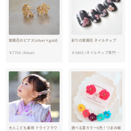
紫陽花のピアス(silver×gold)
彩りの紫陽花 ネイルチップ
￥
7700
/
Ainsel
￥
3800
/
ネイルチップ専門
店 ciel nails
大人こども兼用 ドライフラワ
選べる夏カラー6色！つまみ細