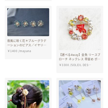
夜風に咲く花＊ブルーグラデ
ーションのピアス／イヤリン
グ
￥
1400
/
mayuna
【選べる4way】金魚 リースブ
ローチ ネックレス 帯留め ポニ
ーフック
￥
3300
/
SOLEIL DES
JARDINS