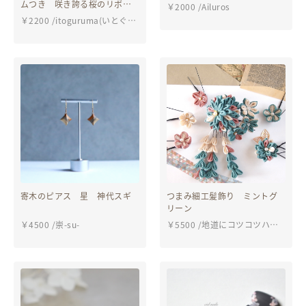
ング(ピアス)レジン ワイヤ
ムつき 咲き誇る桜のリボン
￥
2000
/
Ailuros
ー
バレッタ （グリーン）
￥
2200
/
itoguruma(いとぐる
ま）
寄木のピアス 星 神代スギ
つまみ細工髪飾り ミントグ
リーン
￥
4500
/
崇-su-
￥
5500
/
地道にコツコツハン
ドメイド〜和〜