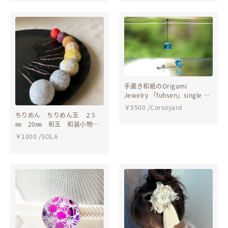
手漉き和紙のOrigami
Jewelry 「fuhsen」single ピ
アス/イヤリング
￥
5500
/
Corsoyard
ちりめん ちりめん玉 ２5
㎜ 20㎜ 和玉 和装小物
ヘアーアクセサリー ヘッド
￥
1000
/
SOLA
ドレス かんざし 卒業式
成人式