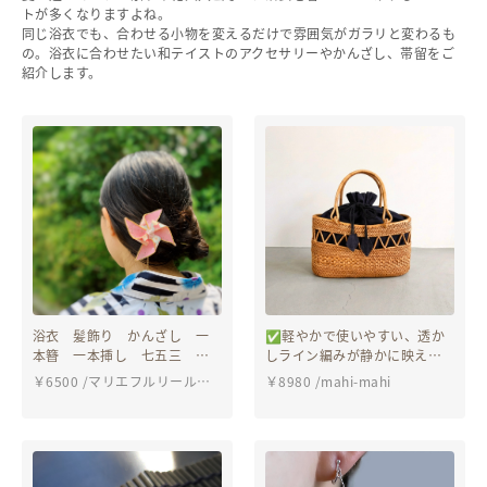
トが多くなりますよね。
同じ浴衣でも、合わせる小物を変えるだけで雰囲気がガラリと変わるも
ヘルプ
の。浴衣に合わせたい和テイストのアクセサリーやかんざし、帯留をご
紹介します。
ご利用ガイド
よくある質問
お問い合わせ
浴衣 髪飾り かんざし 一
✅軽やかで使いやすい、透か
本簪 一本挿し 七五三 子
しライン編みが静かに映え
供 かざぐるまかんざし〜風
る。
￥
6500
/
マリエフルリール大
￥
8980
/
mahi-mahi
の音〜 全4色
正浪漫店