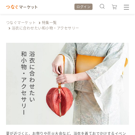
ログイン
つなぐマーケット
特集一覧
浴衣に合わせたい和小物・アクセサリー
検索履歴
検索履歴
カテゴリから探す
カテゴリから探す
特集から探す
特集から探す
全ての作品をみる
全ての作品をみる
夏が近づくと、お祭りや花火大会など、浴衣を着ておでかけするイベン