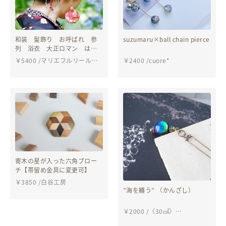
和装 髪飾り お呼ばれ 参
suzumaru×ball chain pierce
列 浴衣 大正ロマン はい
からさんの恋するゆらゆらか
￥
5400
/
マリエフルリール大
￥
2400
/
cuore*
んざし【寿】
正浪漫店
寄木の星が入った六角ブロー
チ【帯留め金具に変更可】
￥
3850
/
白谷工房
”海を纏う” （かんざし）
￥
2000
/
〈30㎤〉
Ghost_Panda’s working