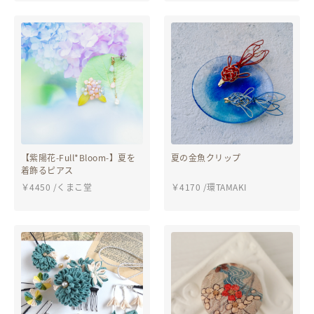
式・七五三
【紫陽花-Full*Bloom-】夏を
夏の金魚クリップ
着飾るピアス
￥
4450
/
くまこ堂
￥
4170
/
環TAMAKI