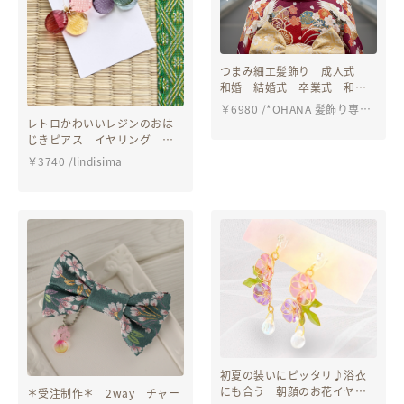
つまみ細工髪飾り 成人式
和婚 結婚式 卒業式 和
装 振袖 袴 色打掛 ち
￥
6980
/
*OHANA 髪飾り専門
りめん髪飾り 前撮り 753
レトロかわいいレジンのおは
店 成人式・卒業式・結婚
OHANA
じきピアス イヤリング く
式・七五三
すみカラフル ミニチュア
￥
3740
/
lindisima
夏祭り
初夏の装いにピッタリ♪浴衣
にも合う 朝顔のお花イヤリ
＊受注制作＊ 2way チャー