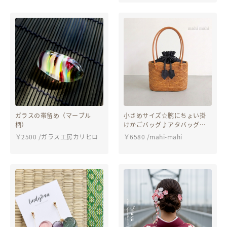
space
ガラスの帯留め（マーブル
小さめサイズ☆腕にちょい掛
柄）
けかごバッグ♪アタバッグ
バリ島 ハンドバッグ ハン
￥
2500
/
ガラス工房カリヒロ
￥
6580
/
mahi-mahi
ドメイド かごバック