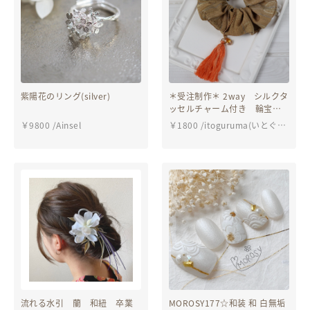
紫陽花のリング(silver)
＊受注制作＊ 2way シルクタ
ッセルチャーム付き 輪宝柄
和布のシュシュ
￥
9800
/
Ainsel
￥
1800
/
itoguruma(いとぐる
ま）
流れる水引 蘭 和紐 卒業
MOROSY177☆和装 和 白無垢