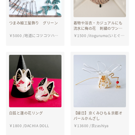
つまみ細工髪飾り グリーン
着物や浴衣・カジュアルにも
流水に梅の花 刺繍のワンポ
イント 正絹生地のポニーフ
￥
5000
/
地道にコツコツハン
￥
1500
/
itoguruma(いとぐる
ック
ドメイド〜和〜
ま）
白狐と蓮の花リング
【縁日】京くみひも＆京都オ
パールかんざし
￥
1800
/
DACHIA DOLL
￥
13600
/
京zashiya