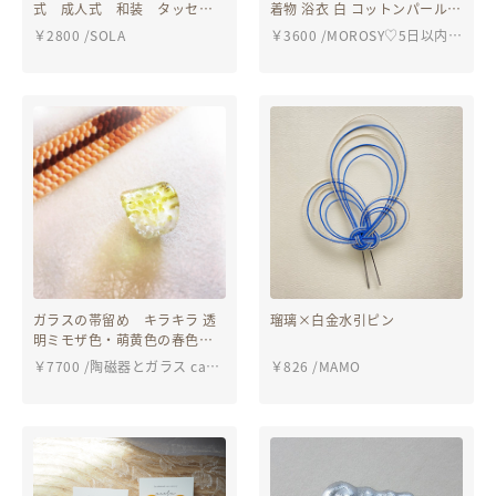
式 成人式 和装 タッセ
着物 浴衣 白 コットンパール
ル 和装小物 ヘアーアクセ
ブライダル ネイルチップ ネイ
￥
2800
/
SOLA
￥
3600
/
MOROSY♡5日以内に
サリー 髪飾り ヘッドドレ
ル 成人式 菊 花
発送
ス 着物
ガラスの帯留め キラキラ 透
瑠璃×白金水引ピン
明ミモザ色・萌黄色の春色帯
どめ クリアなガラス細工 オ
￥
7700
/
陶磁器とガラス cat's
￥
826
/
MAMO
ールガラス製の帯飾り
paw