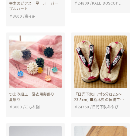
ポーチ『鬼灯』
￥
24800
/
KALEIDOSCOPE
寄木のピアス 星 月 パー
（カレイドスコヲプ）
プルハート
￥
3600
/
崇-su-
つまみ細工 浴衣用髪飾り
『日光下駄』7寸5分(22.5～
夏祭り
23.5cm) ■栃木県の伝統工芸
品 ■サイズ違い制作可能
￥
3000
/
こもれ陽
￥
24750
/
日光下駄みやび