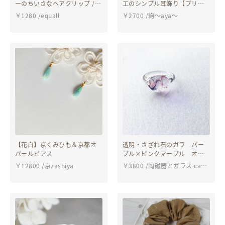
ーのちいさなヘアクリップ /
工のシンプル耳飾り【プリー
ニュアンスピンク 髪飾り / フ
ツフラワー】
￥
1280
/
equall
￥
2700
/
絢〜aya〜
ラワーヘアクリップミニ01
【花白】京くみひも＆京都オ
透明・さざれ石のガラ パー
パールピアス
プル×ピンクマーブル オー
ルガラス製の指輪 金属アレ
￥
12800
/
京zashiya
￥
3800
/
陶磁器とガラス cat's
ルギー対応：ガラスのリン
paw
グ