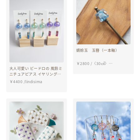
蜻蛉玉 玉簪（一本軸）
￥
2800
/
〈30㎤〉
大人可愛い ビードロの 風鈴ミ
Ghost_Panda’s working
ニチュアピアス イヤリング
space
k16gp
￥
4400
/
lindisima