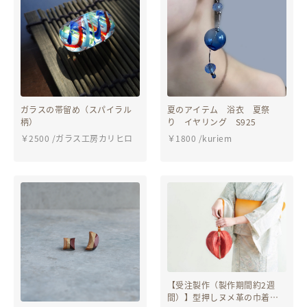
ガラスの帯留め（スパイラル
夏のアイテム 浴衣 夏祭
柄）
り イヤリング S925
￥
2500
/
ガラス工房カリヒロ
￥
1800
/
kuriem
【受注製作（製作期間約2週
間）】型押しヌメ革の巾着風