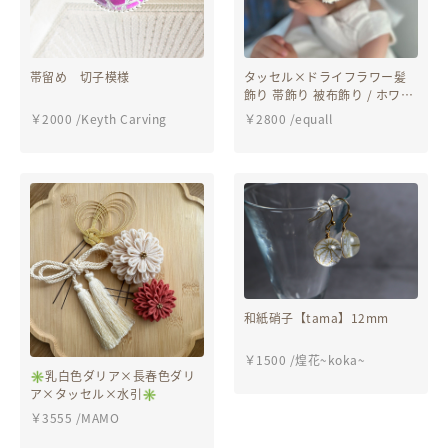
帯留め 切子模様
タッセル×ドライフラワー髪
飾り 帯飾り 被布飾り / ホワイ
ト×くすみグリーンパープル /
￥
2000
/
Keyth Carving
￥
2800
/
equall
やっとこピン＆安全ピン
和紙硝子【tama】12mm
￥
1500
/
煌花~koka~
✳︎乳白色ダリア×長春色ダリ
ア×タッセル×水引✳︎
￥
3555
/
MAMO