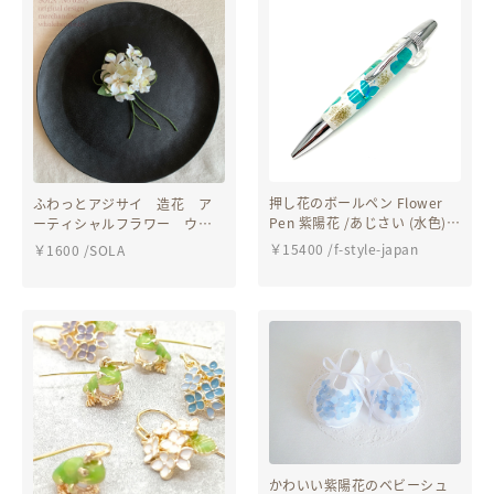
押し花のボールペン Flower
ふわっとアジサイ 造花 ア
Pen 紫陽花 /あじさい (水色)
ーティシャルフラワー ウエ
TFB2020 bl
ディング ヘッドドレス 髪
￥
15400
/
f-style-japan
￥
1600
/
SOLA
飾り ヘアークリップ 浴
衣 和装 着物
かわいい紫陽花のベビーシュ