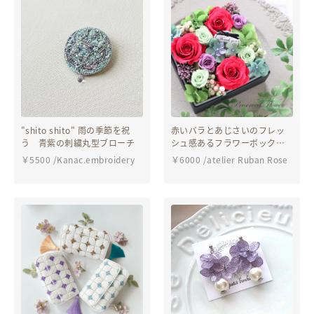
"shito shito" 雨の季節を祝
赤いバラとあじさいのフレッ
う 青紫の刺繍丸型ブローチ
シュ感あるフラワーボックス
｜誕生日・敬老の日・退職祝
￥
5500
/
Kanac.embroidery
￥
6000
/
atelier Ruban Rose
い pre.040