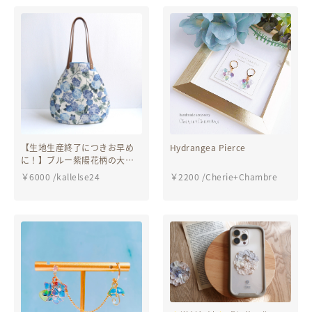
【生地生産終了につきお早め
Hydrangea Pierce
に！】ブルー紫陽花柄の大人
可愛い大人気2WAYトート
￥
6000
/
kallelse24
￥
2200
/
Cherie+Chambre