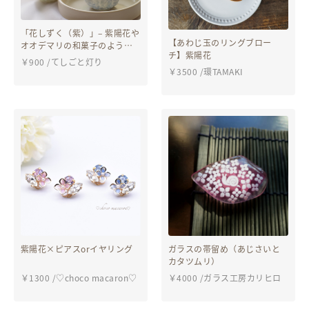
「花しずく（紫）」– 紫陽花や
【あわじ玉のリングブロー
オオデマリの和菓子のような
チ】紫陽花
キャンドル –
￥
900
/
てしごと灯り
￥
3500
/
環TAMAKI
紫陽花×ピアスorイヤリング
ガラスの帯留め（あじさいと
カタツムリ）
￥
1300
/
♡choco macaron♡
￥
4000
/
ガラス工房カリヒロ