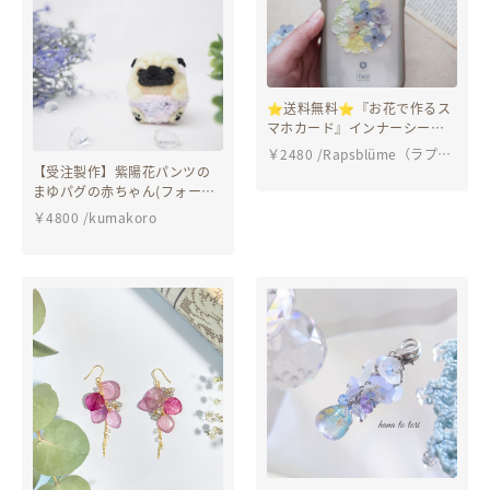
⭐︎送料無料⭐︎『お花で作るス
マホカード』インナーシー
ト ブーケ プリザーブドフ
￥
2480
/
Rapsblüme（ラプ
ラワー アジサイ かすみ草
【受注製作】紫陽花パンツの
ス）
iFace
まゆパグの赤ちゃん(フォーン
パグ・黒パグ) 羊毛フェルト
￥
4800
/
kumakoro