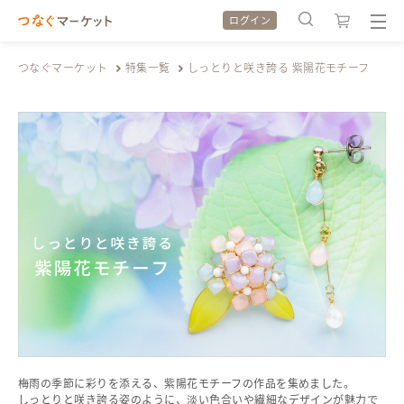
ログイン
つなぐマーケット
特集一覧
しっとりと咲き誇る 紫陽花モチーフ
検索履歴
検索履歴
カテゴリから探す
カテゴリから探す
特集から探す
特集から探す
全ての作品をみる
全ての作品をみる
梅雨の季節に彩りを添える、紫陽花モチーフの作品を集めました。
しっとりと咲き誇る姿のように、淡い色合いや繊細なデザインが魅力で