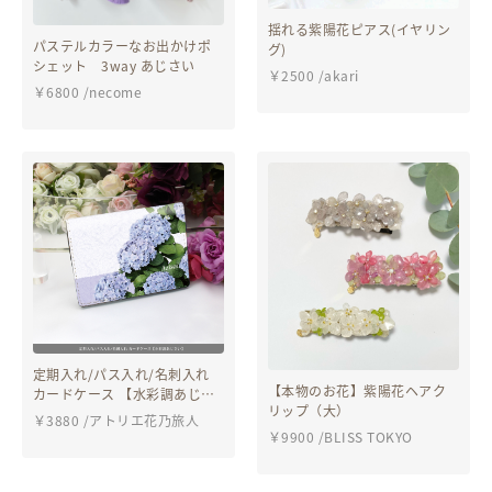
揺れる紫陽花ピアス(イヤリン
パステルカラーなお出かけポ
グ)
シェット 3way あじさい
￥
2500
/
akari
￥
6800
/
necome
定期入れ/パス入れ/名刺入れ
【本物のお花】紫陽花ヘアク
カードケース 【水彩調あじさ
リップ（大）
い】（名入れ可）
￥
3880
/
アトリエ花乃旅人
￥
9900
/
BLISS TOKYO