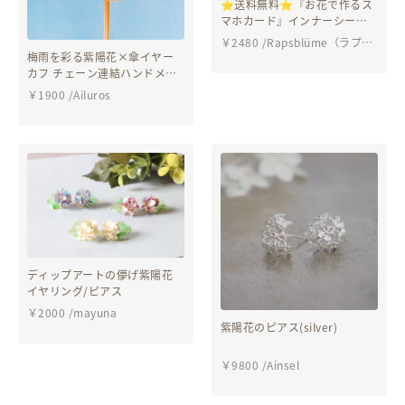
⭐︎送料無料⭐︎『お花で作るス
マホカード』インナーシー
ト ブーケ プリザーブドフ
￥
2480
/
Rapsblüme（ラプ
ラワー アジサイ かすみ草
梅雨を彩る紫陽花×傘イヤー
ス）
iFace
カフ チェーン連結ハンドメイ
ドアクセサリー ピアスorイヤ
￥
1900
/
Ailuros
リング
ディップアートの儚げ紫陽花
イヤリング/ピアス
￥
2000
/
mayuna
紫陽花のピアス(silver)
￥
9800
/
Ainsel