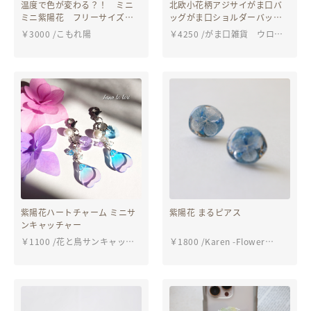
温度で色が変わる？！ ミニ
北欧小花柄アジサイがま口バ
ミニ紫陽花 フリーサイズ
ッグがま口ショルダーバッグ/
リング ディップフラワー
お散歩バッグ/斜め掛け/プレゼ
￥
3000
/
こもれ陽
￥
4250
/
がま口雑貨 ウロコ
ント/ギフト/がま口
屋
紫陽花ハートチャーム ミニサ
紫陽花 まるピアス
ンキャッチャー
￥
1100
/
花と鳥サンキャッチ
￥
1800
/
Karen -Flower
ャー
works-