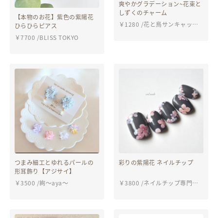
爽やかグラデーション~花束と
しずくのチャーム
【本物のお花】紫色の紫陽花
￥
1280
/
花と鳥サンキャッチ
ひらひらピアス
ャー
￥
7700
/
BLISS TOKYO
つまみ細工とゆれるパールの
彩りの紫陽花 ネイルチップ
形耳飾り【アジサイ】
￥
3500
/
絢〜aya〜
￥
3800
/
ネイルチップ専門
店 ciel nails