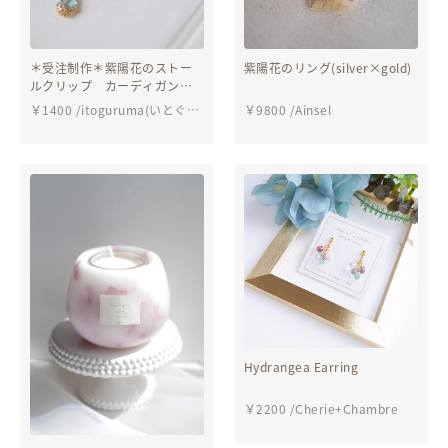
＊受注制作＊紫陽花のストー
紫陽花のリング(silver×gold)
ルクリップ カーディガン留
め 白紫陽花
￥
1400
/
itoguruma(いとぐる
￥
9800
/
Ainsel
ま）
Hydrangea Earring
￥
2200
/
Cherie+Chambre