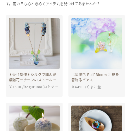
す。雨の日も心ときめくアイテムを見つけてみませんか？
ヘルプ
ご利用ガイド
よくある質問
お問い合わせ
＊受注制作＊シルクで編んだ
【紫陽花-Full*Bloom-】夏を
紫陽花モチーフのストールク
着飾るピアス
リップ ブルー系
￥
1500
/
itoguruma(いとぐる
￥
4450
/
くまこ堂
ま）