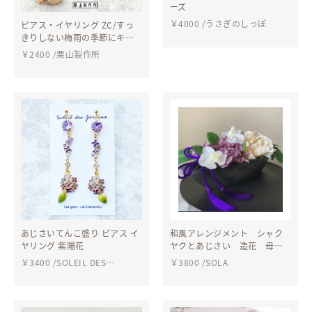
ーズ
￥
4000
/
うさぎのしっぽ
ピアス・イヤリング ZC/すっ
きりしない梅雨の季節にキュ
ートなカエルと可憐な紫陽花
￥
2400
/
栗山製作所
で気分を上げて！左右紫陽花
にも変更可！
あじさいてんこ盛り ピアス イ
和風アレンジメント シャク
ヤリング 紫陽花
ヤクとあじさい 造花 母の
日 アーティシャルフラワ
￥
3400
/
SOLEIL DES
￥
3800
/
SOLA
ー ギフト 造花 和モダ
JARDINS
ン 店舗 タッセル