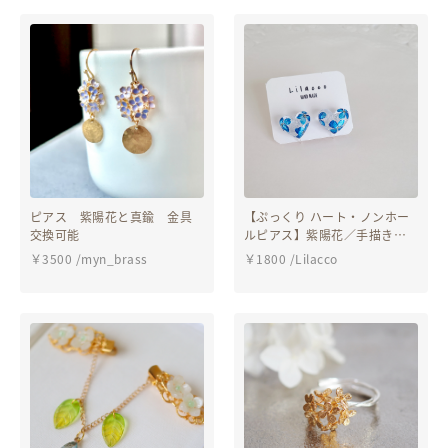
ピアス 紫陽花と真鍮 金具
【ぷっくり ハート・ノンホー
交換可能
ルピアス】紫陽花／手描き／
濃い青／レジン
￥
3500
/
myn_brass
￥
1800
/
Lilacco