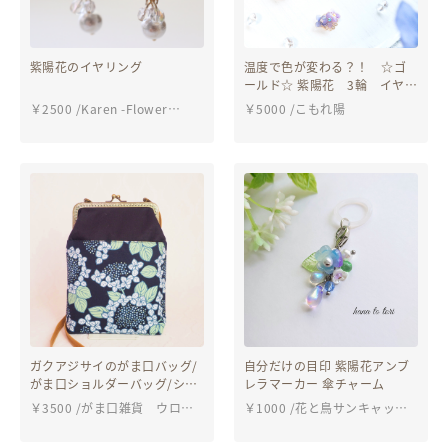
紫陽花のイヤリング
温度で色が変わる？！ ☆ゴ
ールド☆ 紫陽花 3輪 イヤリ
ング ピアス
￥
2500
/
Karen -Flower
￥
5000
/
こもれ陽
works-
ガクアジサイのがま口バッグ/
自分だけの目印 紫陽花アンブ
がま口ショルダーバッグ/ショ
レラマーカー 傘チャーム
ルダーバッグ/サコッシュ/がま
￥
3500
/
がま口雑貨 ウロコ
￥
1000
/
花と鳥サンキャッチ
口/がまぐち/斜めがけ/クリス
屋
ャー
マス