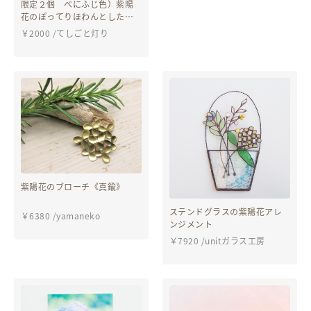
限定２個 べにふじ色）紫陽
花のぽってりほわんとしたキ
ャンドルホルダー
￥
2000
/
てしごと灯り
紫陽花のブローチ《真鍮》
ステンドグラスの紫陽花アレ
￥
6380
/
yamaneko
ンジメント
￥
7920
/
unitガラス工房