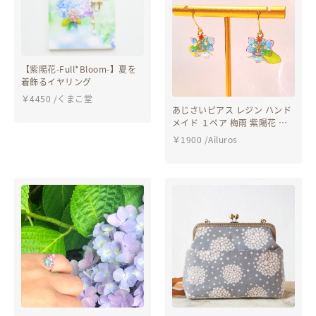
【紫陽花-Full*Bloom-】夏を
着飾るイヤリング
￥
4450
/
くまこ堂
あじさいピアス レジン ハンド
メイド １ペア 梅雨 紫陽花 ア
クセサリー フック スタッド
￥
1900
/
Ailuros