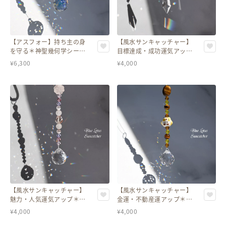
【アスフォー】持ち主の身
【風水サンキャッチャー】
を守る＊神聖幾何学シー
目標達成・成功運気アップ
ド・オブ・ライフ（生命の
＊アマゾナイト＆珪化木入
¥
6,300
¥
4,000
種）と翡翠のサンキャッチ
り
ャー
【風水サンキャッチャー】
【風水サンキャッチャー】
魅力・人気運気アップ＊ロ
金運・不動産運アップ＊タ
ーズクォーツ入り
イガーアイ入り
¥
4,000
¥
4,000