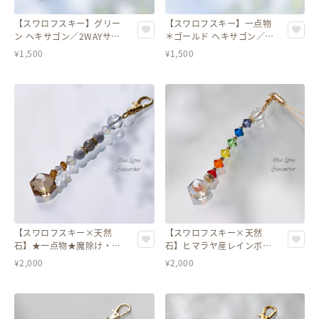
【スワロフスキー】グリー
【スワロフスキー】一点物
ン ヘキサゴン／2WAYサン
＊ゴールド ヘキサゴン／
キャッチャーストラップ・
2WAYサンキャッチャース
¥
1,500
¥
1,500
チャーム
トラップ・チャーム
【スワロフスキー×天然
【スワロフスキー×天然
石】★一点物★魔除け・浄
石】ヒマラヤ産レインボー
化のヘキサゴン型チャーム
水晶＊チャクラカラーの
¥
2,000
¥
2,000
2WAYストラップ／チャー
ム