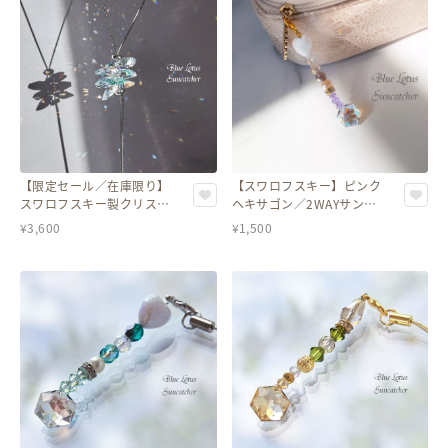
【限定セール／在庫限り】
【スワロフスキー】ピンク
スワロフスキー製クリスタ
ヘキサゴン／2WAYサンキ
ル使用＊アンティークグリ
ャッチャーストラップ・チ
¥
3,600
¥
1,500
ーン シャンデリア風ネック
ャーム
レス