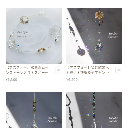
【アスフォー】水晶＆ムー
【アスフォー】望む結果へ
ンストーン入り＊スノーホ
と導く＊神聖幾何学ヤント
ワイトの癒しサンキャッチ
ラ＆スモーキークォーツの
¥
6,300
¥
6,500
ャー
サンキャッチャー