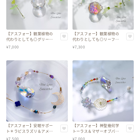
【アスフォー】観葉植物の
【アスフォー】観葉植物の
代わりとしても◎グリーン
代わりとしても◎リーフと
リーフのボタニカルサンキ
フラワーのボタニカルサン
¥
7,000
¥
7,300
ャッチャー
キャッチャー
【アスフォー】安眠サポー
【アスフォー】神聖幾何学
ト＊ラピスラズリ＆アメジ
トーラス＆マザーオブパー
スト入り 月モチーフ しずく
ル＊チャクラカラーのオー
¥
7,500
¥
7,000