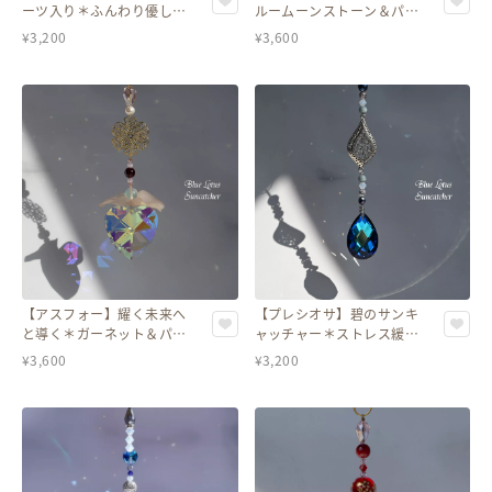
ーツ入り＊ふんわり優しい
ルームーンストーン＆パー
リングサンキャッチャー
ル入りハートのサンキャッ
¥
3,200
¥
3,600
チャー
【アスフォー】耀く未来へ
【プレシオサ】碧のサンキ
と導く＊ガーネット＆パー
ャッチャー＊ストレス緩和
ル入りハートのサンキャッ
＆内面と深くつながる
¥
3,600
¥
3,200
チャー