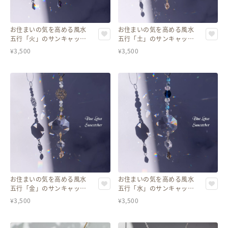
お住まいの気を高める風水
お住まいの気を高める風水
五行「火」のサンキャッチ
五行「土」のサンキャッチ
ャー＊次女の運気UPにも◎
ャー＊母親＆お嫁さんの運
¥
3,500
¥
3,500
気UPにも◎
お住まいの気を高める風水
お住まいの気を高める風水
五行「金」のサンキャッチ
五行「水」のサンキャッチ
ャー＊父親の運気UPにも◎
ャー＊次男の運気UPにも◎
¥
3,500
¥
3,500