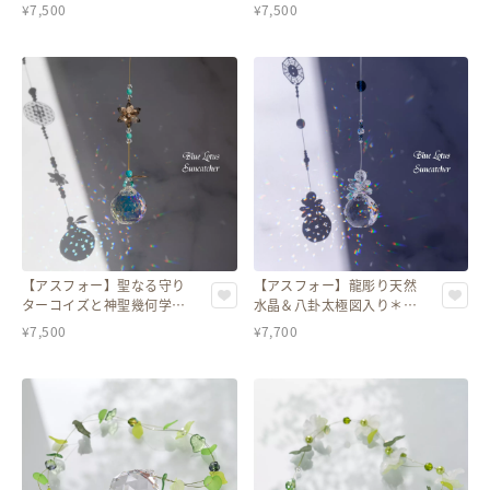
ーモチーフのオーナメント
スタルガラスと蝶モチーフ
¥
7,500
¥
7,500
／置き型サンキャッチャー
のオーナメント／置き型サ
ンキャッチャー
【アスフォー】聖なる守り
【アスフォー】龍彫り天然
ターコイズと神聖幾何学ツ
水晶＆八卦太極図入り＊陰
リー・オブ・ライフ（生命
と陽のサンキャッチャー
¥
7,500
¥
7,700
の樹）のサンキャッチャー