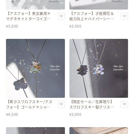
【アスフォー】男女兼用＊
【アスフォー】才能開花＆
マグネサイトターコイズ&
能力向上＊ハイパーシーン
羽入りクリスタルネックレ
入りクリスタルネックレス
¥
3,500
¥
3,500
ス
【希少スワロフスキー/アス
【限定セール／在庫限り】
フォー】ゴールド＊シャン
スワロフスキー製クリスタ
デリア風ネックレス
ル使用＊ラベンダー シャン
¥
4,500
¥
3,600
デリア風ネックレス