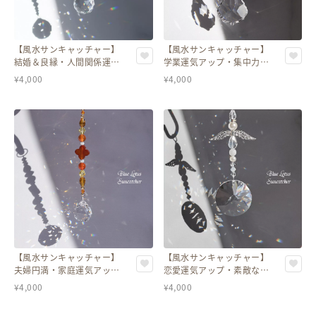
【風水サンキャッチャー】
【風水サンキャッチャー】
結婚＆良縁・人間関係運気
学業運気アップ・集中力を
アップ＊翡翠（ひすい）入
高めて記憶力UP＊アメジス
¥
4,000
¥
4,000
り
ト入り
【風水サンキャッチャー】
【風水サンキャッチャー】
夫婦円満・家庭運気アップ
恋愛運気アップ・素敵な出
＊カーネリアン入り
逢いを引き寄せる＊パール
¥
4,000
¥
4,000
＆ムーンストーン入り