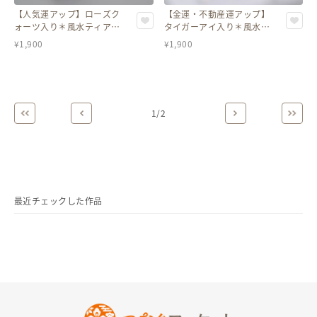
【人気運アップ】ローズク
【金運・不動産運アップ】
ォーツ入り＊風水ティアド
タイガーアイ入り＊風水テ
ロップクリスタルチャーム
ィアドロップクリスタルチ
¥
1,900
¥
1,900
ャーム
1
/
2
最近チェックした作品