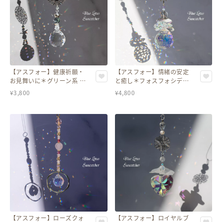
【アスフォー】健康祈願・
【アスフォー】情緒の安定
お見舞いに＊グリーン系 折
と癒し＊フォスフォシデラ
り鶴と水晶の祈りのサンキ
イト＆スターのサンキャッ
¥
3,800
¥
4,800
ャッチャー
チャー
【アスフォー】ローズクォ
【アスフォー】ロイヤルブ