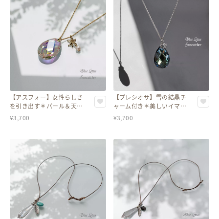
【アスフォー】女性らしさ
【プレシオサ】雪の結晶チ
を引き出す＊パール＆天使
ャーム付き＊美しいイマジ
付き オーロラカラーのしず
ネーションカラーのしずく
¥
3,700
¥
3,700
くクリスタルネックレス
クリスタルネックレス