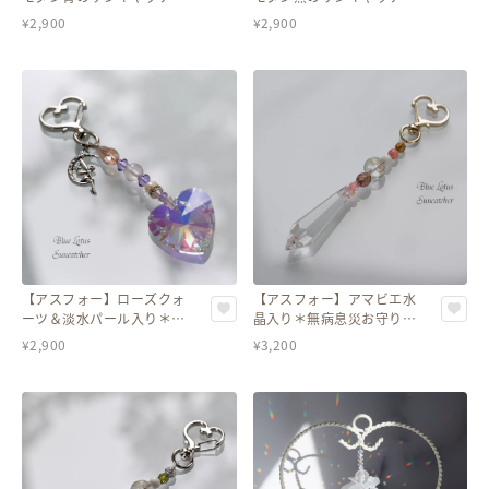
ー＊健康祈願＆ギフトにも
ー＊健康祈願＆ギフトにも
¥
2,900
¥
2,900
【アスフォー】ローズクォ
【アスフォー】アマビエ水
ーツ＆淡水パール入り＊
晶入り＊無病息災お守り
2WAYハートキーホルダー
2WAYキーホルダー／サン
¥
2,900
¥
3,200
／サンキャッチャー
キャッチャー（ピンク系）