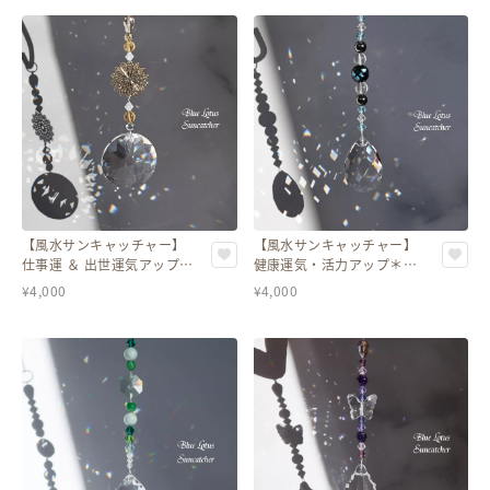
【風水サンキャッチャー】
【風水サンキャッチャー】
仕事運 ＆ 出世運気アップ＊
健康運気・活力アップ＊ヘ
シトリン入り
マタイト＆水晶入り
¥
4,000
¥
4,000