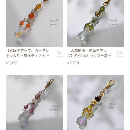
【家庭運アップ】カーネリ
【人間関係・結婚運アッ
アン入り＊風水ティアドロ
プ】希少AAミャンマー翡翠
ップクリスタルチャーム
入り＊＊風水ティアドロッ
¥
1,900
¥
2,200
プクリスタルチャーム