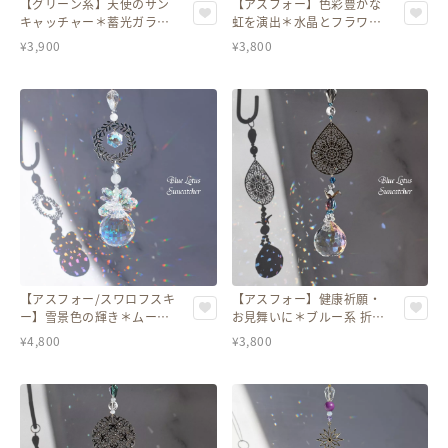
【グリーン系】天使のサン
【アスフォー】色彩豊かな
キャッチャー＊蓄光ガラス
虹を演出＊水晶とフラワー
ハート入り／スワロフスキ
のオーロラサンキャッチャ
¥
3,900
¥
3,800
ークリスタル〈全6色〉
ー
【アスフォー/スワロフスキ
【アスフォー】健康祈願・
ー】雪景色の輝き＊ムーン
お見舞いに＊ブルー系 折り
ストーンとシルバーリース
鶴と水晶の祈りのサンキャ
¥
4,800
¥
3,800
のサンキャッチャー
ッチャー