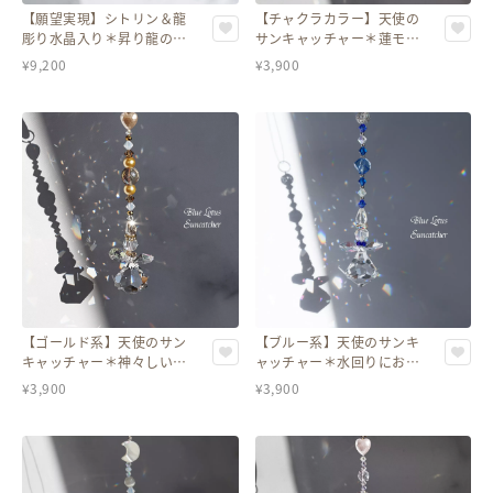
【願望実現】シトリン＆龍
【チャクラカラー】天使の
彫り水晶入り＊昇り龍の黄
サンキャッチャー＊蓮モチ
金サンキャッチャー
ーフ／スワロフスキークリ
¥
9,200
¥
3,900
スタル〈全6色〉
【ゴールド系】天使のサン
【ブルー系】天使のサンキ
キャッチャー＊神々しい輝
ャッチャー＊水回りにおす
き／スワロフスキークリス
すめ／スワロフスキークリ
¥
3,900
¥
3,900
タル〈全6色〉
スタル〈全6色〉