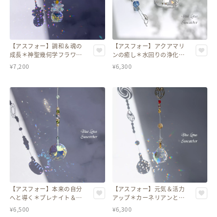
【アスフォー】調和＆魂の
【アスフォー】アクアマリ
成長＊神聖幾何学フラワ
ンの癒し＊水回りの浄化＊
ー・オブ・ライフのゴール
グラデーションブルーのサ
¥
7,200
¥
6,300
ドサンキャッチャー
ンキャッチャー
【アスフォー】本来の自分
【アスフォー】元気＆活力
へと導く＊プレナイト＆神
アップ＊カーネリアンとシ
聖幾何学十二芒星のサンキ
トリン入り 右回りのスパイ
¥
6,500
¥
6,300
ャッチャー
ラルサンキャッチャー