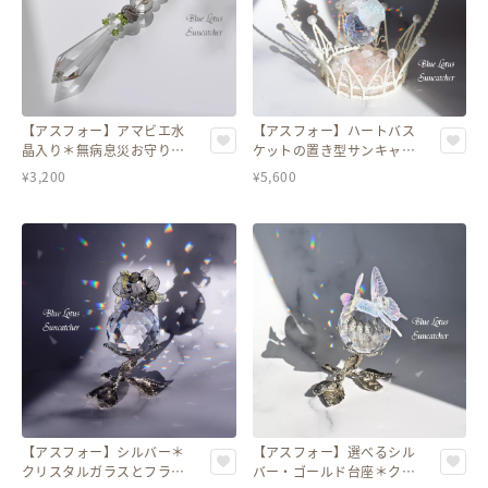
【アスフォー】アマビエ水
【アスフォー】ハートバス
晶入り＊無病息災お守り
ケットの置き型サンキャッ
2WAYキーホルダー／サン
チャー＊ローズクォーツ＆
¥
3,200
¥
5,600
キャッチャー（グリーン
水晶のさざれ付き／浄化ス
系）
ペースにも
【アスフォー】シルバー＊
【アスフォー】選べるシル
クリスタルガラスとフラワ
バー・ゴールド台座＊クリ