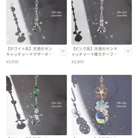
【ホワイト系】天使のサン
【ピンク系】天使のサンキ
キャッチャー＊マザーオブ
ャッチャー＊蝶モチーフ／
パール／スワロフスキーク
癒しと安らぎ／スワロフス
¥
3,900
¥
3,900
リスタル〈全6色〉
キークリスタル〈全6色〉