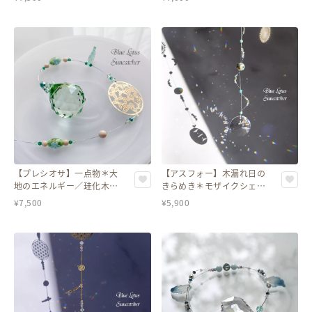
型サンキャッチャー
ロラサンキャッチャー
【プレシオサ】一点物＊大
【アスフォー】木漏れ日の
地のエネルギー／珪化木と
きらめき＊モザイクシェル
蝶のグリーンサンキャッチ
とグリーン＆ブルーのサン
¥
7,500
¥
5,900
ャー
キャッチャー