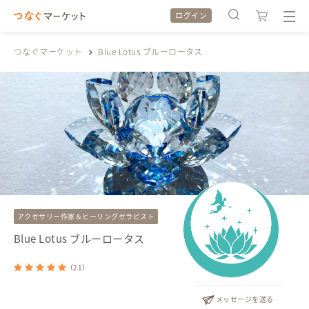
ログイン
つなぐマーケット
Blue Lotus ブルーロータス
検索履歴
検索履歴
カテゴリから探す
カテゴリから探す
特集から探す
特集から探す
アクセサリー作家＆ヒーリングセラピスト
全ての作品をみる
全ての作品をみる
Blue Lotus ブルーロータス
（
21
）
メッセージを送る