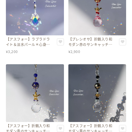
【アスフォー】ラブラドラ
【プレシオサ】折鶴入り和
イト＆淡水パール＊心身を
モダン赤のサンキャッチャ
穏やかに整えるサンキャッ
ー＊健康祈願＆ギフトにも
¥
3,200
¥
2,900
チャー
【アスフォー】折鶴入り和
【アスフォー】折鶴入り和
モダン青のサンキャッチャ
モダン黒のサンキャッチャ