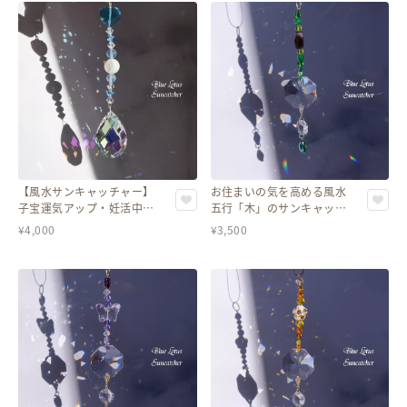
【風水サンキャッチャー】
お住まいの気を高める風水
子宝運気アップ・妊活中の
五行「木」のサンキャッチ
方にも◎＊マザーオブパー
ャー＊長男＆長女の運気UP
¥
4,000
¥
3,500
ル＆アクアマリン入り
にも◎