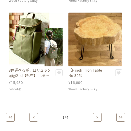
Wood Factory Silky
Wood Factory Silky
3色選べるがま口リュック
【Hinoki Iron Table
ojigi2nd【帆布】 【受注
No.895】
制作】Mサイズ
¥
15,980
¥
16,000
cotcot@
Wood Factory Silky
1
/
4