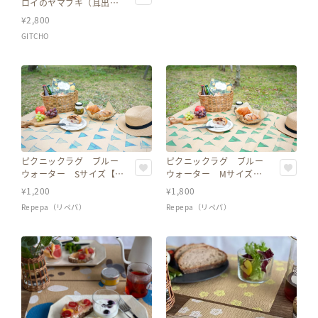
ロイのヤマブキ（耳出
し）犬用帽子
¥
2,800
GITCHO
ピクニックラグ ブルー
ピクニックラグ ブルー
ウォーター Sサイズ【再
ウォーター Mサイズ
生紙雑貨】
【再生紙雑貨】
¥
1,200
¥
1,800
Repepa（リペパ）
Repepa（リペパ）