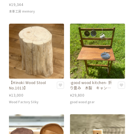
革 筒型 マグネット付き
¥
19,344
卒業祝い レディース
本革工房 memory
【Hinoki Wood Stool
-good wood kitchen- 折
No.1013】
り畳み 木製 キャン
プ アウトドア キッチ
¥
13,000
¥
29,800
ン テーブル 料理 カ
Wood Factory Silky
good wood gear
ウンター