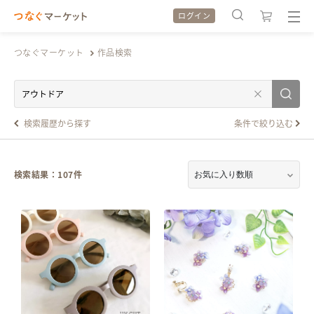
ログイン
つなぐマーケット
作品検索
検索履歴
検索履歴
検索履歴から探す
条件で絞り込む
カテゴリから探す
カテゴリから探す
検索結果：
107
件
特集から探す
特集から探す
全ての作品をみる
全ての作品をみる