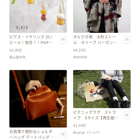
ピアス・イヤリング ZC/
オルテガ柄 大判ストー
ビール！枝豆！！POP！
ル オリーブ バーガンデ
ユニーク！飲み会、パー
ィー
¥
2,400
¥
4,950
ティーなど一盛り上がり
栗山製作所
PANIPANI
に！どうでしょう？
ピクニックラグ ストラ
イプ Sサイズ【再生紙雑
貨】
¥
1,000
お洒落で便利なショルダ
Repepa（リペパ）
ーバッグ デートバッグ 牛