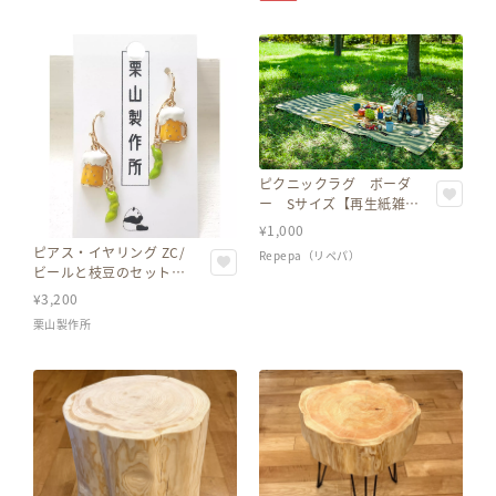
ピクニックラグ ボーダ
ー Sサイズ【再生紙雑
貨】
¥
1,000
ピアス・イヤリング ZC/
Repepa（リペパ）
ビールと枝豆のセットを
両耳に！POP！おかわり
¥
3,200
セット！飲み会、パーテ
栗山製作所
ィーなど一盛り上がり
に！