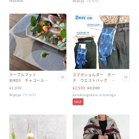
PANIPANI
Repepa（リペパ）
入り【再生紙雑貨】
テーブルマット
スマホショルダー ポー
BIRDS チャコール
チ ウエストバッグ ポ
（35cm×45cm）8枚入
シェット スマートフォ
¥
1,000
¥
2,900
¥
3,200
り【再生紙雑貨】
ン スマホケース
Repepa（リペパ）
karakurigokoro in tsunagu
SALE