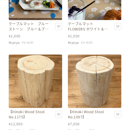
テーブルマット ブルー
テーブルマット
ストーン ブルー＆ブラ
FLOWERS ホワイト＆イ
ウン（35cm×45cm）8
エロー（35cm×45cm）
¥
1,000
¥
1,000
枚入り【再生紙雑貨】
8枚入り【再生紙雑貨】
Repepa（リペパ）
Repepa（リペパ）
【Hinoki Wood Stool
【Hinoki Wood Stool
No.1175】
No.1097】
¥
12,000
¥
7,000