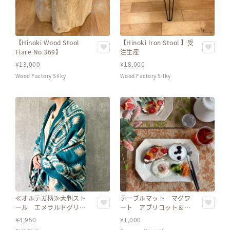
【Hinoki Wood Stool
【Hinoki Iron Stool 】受
Flare No.369】
注生産
¥
13,000
¥
18,000
Wood Factory Silky
Wood Factory Silky
≪オルテガ柄≫大判スト
テーブルマット マグワ
ール エメラルドグリー
ート アプリコット＆ラ
ン アイボリー
イムグリーン
¥
4,950
¥
1,000
（（35cm×45cm）8枚