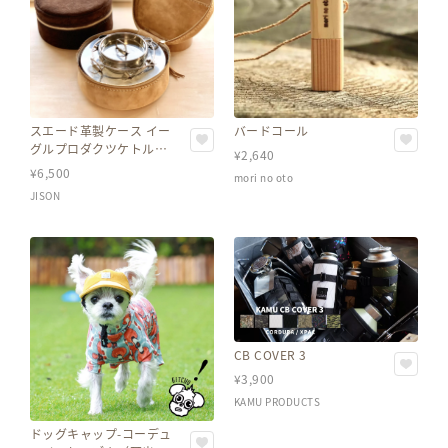
スエード革製ケース イー
バードコール
グルプロダクツケトル
¥
2,640
0.7L用
¥
6,500
mori no oto
JISON
CB COVER 3
¥
3,900
KAMU PRODUCTS
ドッグキャップ-コーデュ